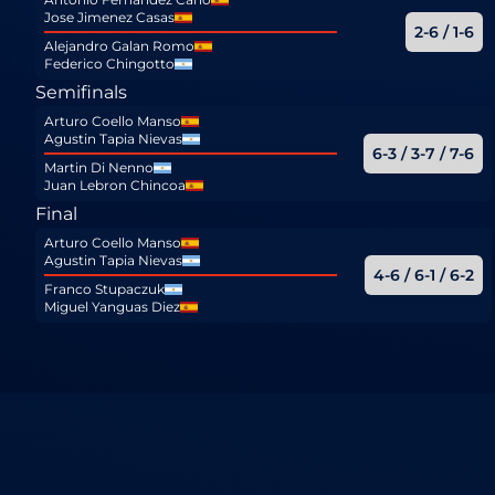
Jose Jimenez Casas
2-6 / 1-6
Alejandro Galan Romo
Federico Chingotto
Semifinals
Arturo Coello Manso
Agustin Tapia Nievas
6-3 / 3-7 / 7-6
Martin Di Nenno
Juan Lebron Chincoa
Final
Arturo Coello Manso
Agustin Tapia Nievas
4-6 / 6-1 / 6-2
Franco Stupaczuk
Miguel Yanguas Diez