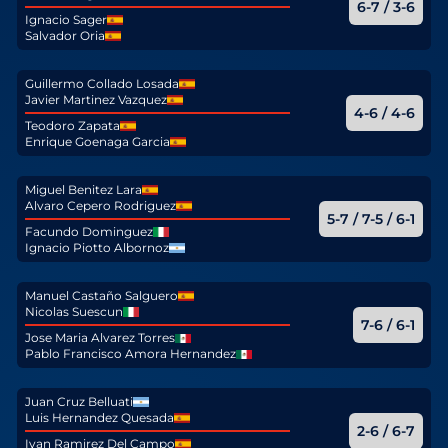
6-7 / 3-6
Ignacio Sager
Salvador Oria
Guillermo Collado Losada
Javier Martinez Vazquez
4-6 / 4-6
Teodoro Zapata
Enrique Goenaga Garcia
Miguel Benitez Lara
Alvaro Cepero Rodriguez
5-7 / 7-5 / 6-1
Facundo Dominguez
Ignacio Piotto Albornoz
Manuel Castaño Salguero
Nicolas Suescun
7-6 / 6-1
Jose Maria Alvarez Torres
Pablo Francisco Amora Hernandez
Juan Cruz Belluati
Luis Hernandez Quesada
2-6 / 6-7
Ivan Ramirez Del Campo