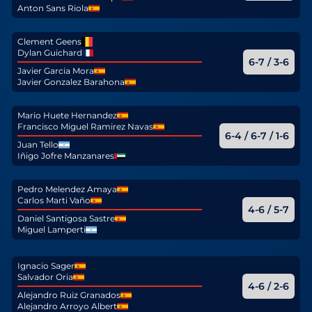
Anton Sans Riola
Clement Geens
Dylan Guichard
6-7 / 3-6
Javier Garcia Mora
Javier Gonzalez Barahona
Mario Huete Hernandez
Francisco Miguel Ramirez Navas
6-4 / 6-7 / 1-6
Juan Tello
Iñigo Jofre Manzanares
Pedro Melendez Amaya
Carlos Marti Vaño
4-6 / 5-7
Daniel Santigosa Sastre
Miguel Lamperti
Ignacio Sager
Salvador Oria
4-6 / 2-6
Alejandro Ruiz Granados
Alejandro Arroyo Albert