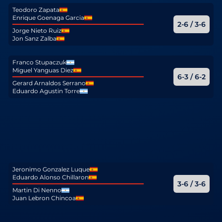
Teodoro Zapata
Enrique Goenaga Garcia
2-6 / 3-6
Jorge Nieto Ruiz
Jon Sanz Zalba
Franco Stupaczuk
Miguel Yanguas Diez
6-3 / 6-2
Gerard Arnaldos Serrano
Eduardo Agustin Torre
Jeronimo Gonzalez Luque
Eduardo Alonso Chillaron
3-6 / 3-6
Martin Di Nenno
Juan Lebron Chincoa