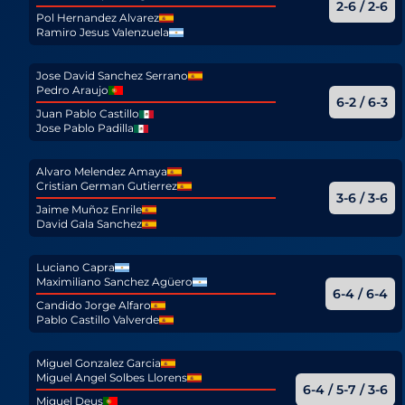
2-6 / 2-6
Pol Hernandez Alvarez
Ramiro Jesus Valenzuela
Jose David Sanchez Serrano
Pedro Araujo
6-2 / 6-3
Juan Pablo Castillo
Jose Pablo Padilla
Alvaro Melendez Amaya
Cristian German Gutierrez
3-6 / 3-6
Jaime Muñoz Enrile
David Gala Sanchez
Luciano Capra
Maximiliano Sanchez Agüero
6-4 / 6-4
Candido Jorge Alfaro
Pablo Castillo Valverde
Miguel Gonzalez Garcia
Miguel Angel Solbes Llorens
6-4 / 5-7 / 3-6
Miguel Deus