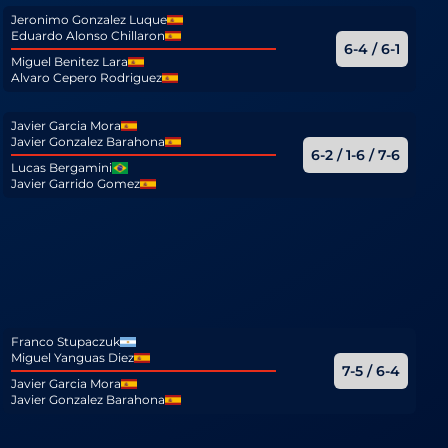
Jeronimo Gonzalez Luque
Eduardo Alonso Chillaron
6-4 / 6-1
Miguel Benitez Lara
Alvaro Cepero Rodriguez
Javier Garcia Mora
Javier Gonzalez Barahona
6-2 / 1-6 / 7-6
Lucas Bergamini
Javier Garrido Gomez
Franco Stupaczuk
Miguel Yanguas Diez
7-5 / 6-4
Javier Garcia Mora
Javier Gonzalez Barahona