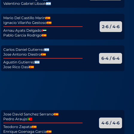
Valentino Gabriel Libaak
Mario Del Castillo Marin
Ignacio Vilariño Gestoso
2-6 / 4-6
Arnau Ayats Delgado
Pablo Garcia Rodrigo
Carlos Daniel Gutierrez
Jose Antonio Diestro
6-4 / 6-4
Agustin Gutierrez
Jose Rico Dasi
Jose David Sanchez Serrano
Pedro Araujo
4-6 / 4-6
Teodoro Zapata
Enrique Goenaga Garcia