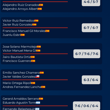
4-6 / 5-7
Alejandro Ruiz Granados
Alejandro Arroyo Albert
Victor Ruiz Remedios
Javier Ruiz Gonzalez
6-7 / 6-7
Francisco Manuel Gil Morales
Juanlu Esbri
Jose Solano Marmolejo
Victor Manuel Mena Gil
6-7 / 7-6 / 7-6
Jairo Bautista Ortiz
Francisco Guerrero
Emilio Sanchez Chamero
Javier Valdes Gonzalez
6-3 / 6-4
Mario Ortega Ripoll
Andres Fernandez Lancha
Gerard Arnaldos Serrano
Eduardo Agustin Torre
7-6 / 0-6 / 6-4
Fernando Belasteguin