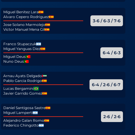
Miguel Benitez Lara
Alvaro Cepero Rodriguez
3-6 / 6-3 / 7-6
Jose Solano Marmolejo
Victor Manuel Mena Gil
Franco Stupaczuk
Miguel Yanguas Diez
6-4 / 6-3
Miguel Deus
Nuno Deus
Arnau Ayats Delgado
Pablo Garcia Rodrigo
6-4 / 2-6 / 6-7
Lucas Bergamini
Javier Garrido Gomez
Daniel Santigosa Sastre
Miguel Lamperti
2-6 / 2-6
Alejandro Galan Romo
Federico Chingotto