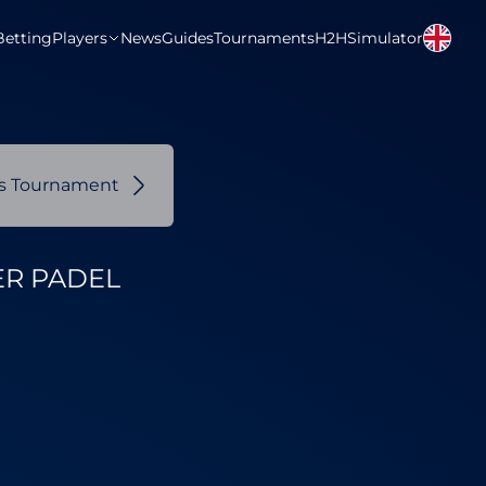
Betting
Players
News
Guides
Tournaments
H2H
Simulator
us Tournament
ER PADEL