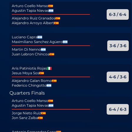
Arturo Coello Manso
Agustin Tapia Nievas
6-3 / 6-4
Alejandro Ruiz Granados
Alejandro Arroyo Albert
Luciano Capra
Maximiliano Sanchez Agüero
3-6 / 3-6
Martin Di Nenno
Juan Lebron Chincoa
Aris Patiniotis Rojas
Jesus Moya Sos
4-6 / 3-6
Alejandro Galan Romo
Federico Chingotto
Quarters Finals
Arturo Coello Manso
Agustin Tapia Nievas
6-4 / 6-3
Jorge Nieto Ruiz
Jon Sanz Zalba
Antonio Fernandez Cano