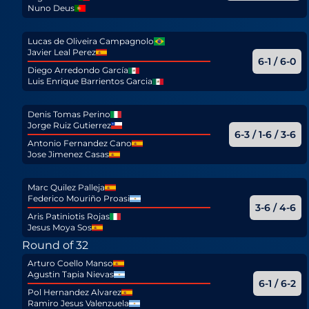
Nuno Deus
Lucas de Oliveira Campagnolo
Javier Leal Perez
6-1 / 6-0
Diego Arredondo García
Luis Enrique Barrientos Garcia
Denis Tomas Perino
Jorge Ruiz Gutierrez
6-3 / 1-6 / 3-6
Antonio Fernandez Cano
Jose Jimenez Casas
Marc Quilez Palleja
Federico Mouriño Proasi
3-6 / 4-6
Aris Patiniotis Rojas
Jesus Moya Sos
Round of 32
Arturo Coello Manso
Agustin Tapia Nievas
6-1 / 6-2
Pol Hernandez Alvarez
Ramiro Jesus Valenzuela