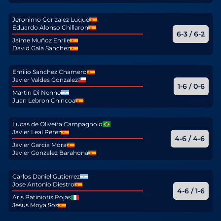
Jeronimo Gonzalez Luque
Eduardo Alonso Chillaron
6-3 / 6-2
Jaime Muñoz Enrile
David Gala Sanchez
Emilio Sanchez Chamero
Javier Valdes Gonzalez
1-6 / 0-6
Martin Di Nenno
Juan Lebron Chincoa
Lucas de Oliveira Campagnolo
Javier Leal Perez
4-6 / 4-6
Javier Garcia Mora
Javier Gonzalez Barahona
Carlos Daniel Gutierrez
Jose Antonio Diestro
4-6 / 1-6
Aris Patiniotis Rojas
Jesus Moya Sos