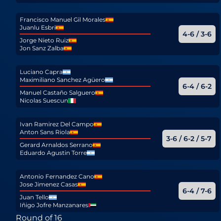
Francisco Manuel Gil Morales
Juanlu Esbri
4-6 / 3-6
Jorge Nieto Ruiz
Jon Sanz Zalba
Luciano Capra
Maximiliano Sanchez Agüero
6-4 / 6-2
Manuel Castaño Salguero
Nicolas Suescun
Ivan Ramirez Del Campo
Anton Sans Riola
3-6 / 6-2 / 5-7
Gerard Arnaldos Serrano
Eduardo Agustin Torre
Antonio Fernandez Cano
Jose Jimenez Casas
6-4 / 7-6
Juan Tello
Iñigo Jofre Manzanares
Round of 16