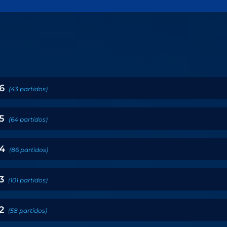
6
(
43
partidos
)
5
(
64
partidos
)
4
(
86
partidos
)
3
(
101
partidos
)
2
(
58
partidos
)