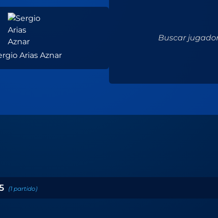
Buscar jugador.
ergio Arias Aznar
5
(
1
partido
)