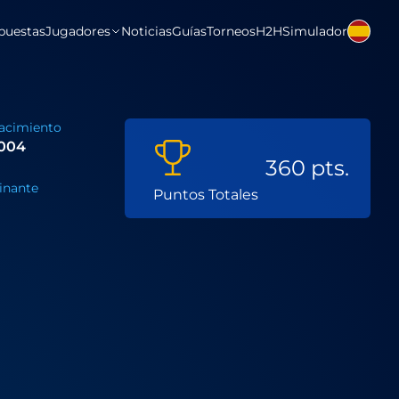
puestas
Jugadores
Noticias
Guías
Torneos
H2H
Simulador
acimiento
2004
360 pts.
nante
Puntos Totales