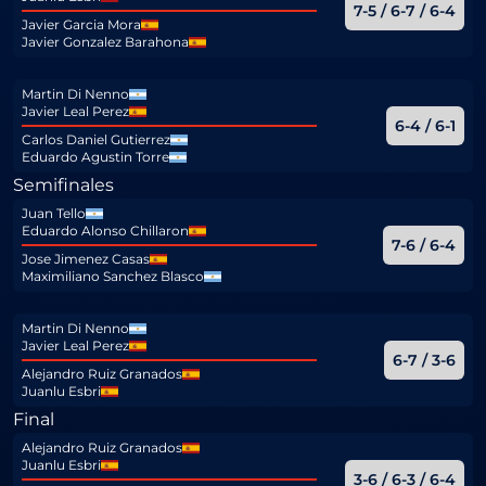
7-5 / 6-7 / 6-4
Javier Garcia Mora
Javier Gonzalez Barahona
Martin Di Nenno
Javier Leal Perez
6-4 / 6-1
Carlos Daniel Gutierrez
Eduardo Agustin Torre
Semifinales
Juan Tello
Eduardo Alonso Chillaron
7-6 / 6-4
Jose Jimenez Casas
Maximiliano Sanchez Blasco
Martin Di Nenno
Javier Leal Perez
6-7 / 3-6
Alejandro Ruiz Granados
Juanlu Esbri
Final
Alejandro Ruiz Granados
Juanlu Esbri
3-6 / 6-3 / 6-4