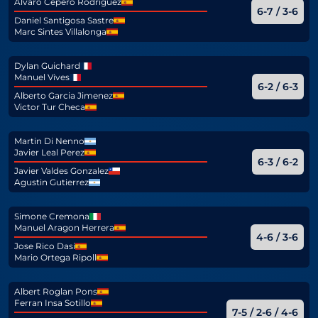
Alvaro Cepero Rodriguez
6-7 / 3-6
Daniel Santigosa Sastre
Marc Sintes Villalonga
Dylan Guichard
Manuel Vives
6-2 / 6-3
Alberto Garcia Jimenez
Victor Tur Checa
Martin Di Nenno
Javier Leal Perez
6-3 / 6-2
Javier Valdes Gonzalez
Agustin Gutierrez
Simone Cremona
Manuel Aragon Herrera
4-6 / 3-6
Jose Rico Dasi
Mario Ortega Ripoll
Albert Roglan Pons
Ferran Insa Sotillo
7-5 / 2-6 / 4-6