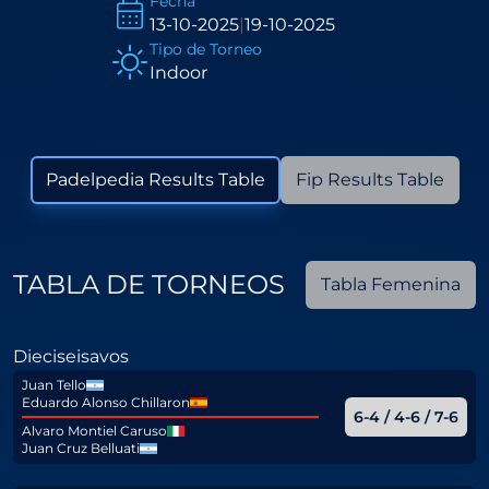
Fecha
13-10-2025
|
19-10-2025
Tipo de Torneo
Indoor
Padelpedia Results Table
Fip Results Table
TABLA DE TORNEOS
Tabla Femenina
Dieciseisavos
Juan Tello
Eduardo Alonso Chillaron
6-4 / 4-6 / 7-6
Alvaro Montiel Caruso
Juan Cruz Belluati