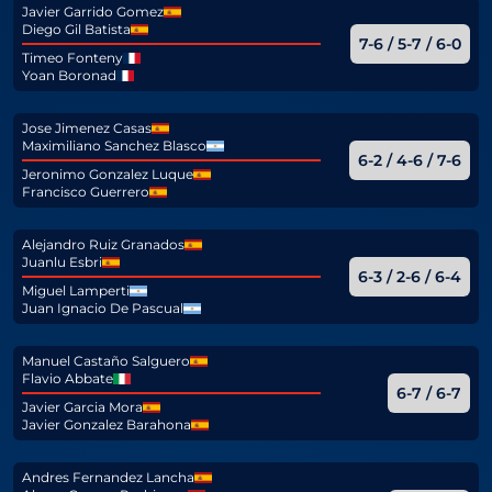
Javier Garrido Gomez
Diego Gil Batista
7-6 / 5-7 / 6-0
Timeo Fonteny
Yoan Boronad
Jose Jimenez Casas
Maximiliano Sanchez Blasco
6-2 / 4-6 / 7-6
Jeronimo Gonzalez Luque
Francisco Guerrero
Alejandro Ruiz Granados
Juanlu Esbri
6-3 / 2-6 / 6-4
Miguel Lamperti
Juan Ignacio De Pascual
Manuel Castaño Salguero
Flavio Abbate
6-7 / 6-7
Javier Garcia Mora
Javier Gonzalez Barahona
Andres Fernandez Lancha