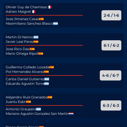
Olivier Guy de Chamisso
Adrien Maigret
2-6 / 1-6
Jose Jimenez Casas
Maximiliano Sanchez Blasco
Martin Di Nenno
Javier Leal Perez
6-1 / 6-2
Jose Rico Dasi
Mario Ortega Ripoll
Guillermo Collado Losada
Pol Hernandez Alvarez
4-6 / 6-7
Carlos Daniel Gutierrez
Eduardo Agustin Torre
Alejandro Ruiz Granados
Juanlu Esbri
6-3 / 6-3
Antonio Graupera
Mariano Agustin Gonzalez San Martin