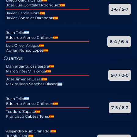
Diego Garcia Garcia
Jose Luis Gonzalez Rodriguez
3-6 / 5-7
Javier Garcia Mora
Javier Gonzalez Barahona
Juan Tello
Eduardo Alonso Chillaron
6-4 / 6-4
Luis Oliver Artigas
Adrian Ronco Lopez
Cuartos
Daniel Santigosa Sastre
Marc Sintes Villalonga
5-7 / 0-0
Jose Jimenez Casas
Maximiliano Sanchez Blasco
Juan Tello
Eduardo Alonso Chillaron
7-5 / 6-2
Teodoro Zapata
Francisco Cabeza Teres
Alejandro Ruiz Granados
Juanlu Esbri