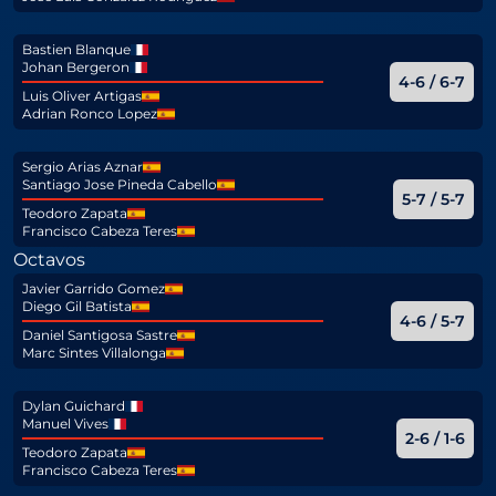
Bastien Blanque
Johan Bergeron
4-6 / 6-7
Luis Oliver Artigas
Adrian Ronco Lopez
Sergio Arias Aznar
Santiago Jose Pineda Cabello
5-7 / 5-7
Teodoro Zapata
Francisco Cabeza Teres
Octavos
Javier Garrido Gomez
Diego Gil Batista
4-6 / 5-7
Daniel Santigosa Sastre
Marc Sintes Villalonga
Dylan Guichard
Manuel Vives
2-6 / 1-6
Teodoro Zapata
Francisco Cabeza Teres