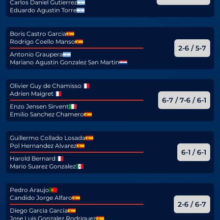
Carlos Daniel Gutierrez
Eduardo Agustin Torre
Boris Castro Garcia
Rodrigo Coello Manso
2-6 / 5-7
Antonio Graupera
Mariano Agustin Gonzalez San Martin
Olivier Guy de Chamisso
Adrien Maigret
6-7 / 7-6 / 6-1
Enzo Jensen Sirvent
Emilio Sanchez Chamero
Guillermo Collado Losada
Pol Hernandez Alvarez
6-1 / 6-1
Harold Bernard
Mario Suarez Gonzalez
Pedro Araujo
Candido Jorge Alfaro
2-6 / 6-7
Diego Garcia Garcia
Jose Luis Gonzalez Rodriguez