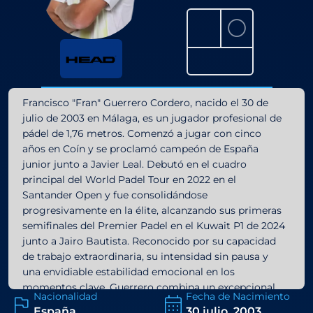
⚪
Francisco "Fran" Guerrero Cordero, nacido el 30 de
julio de 2003 en Málaga, es un jugador profesional de
pádel de 1,76 metros. Comenzó a jugar con cinco
años en Coín y se proclamó campeón de España
junior junto a Javier Leal. Debutó en el cuadro
principal del World Padel Tour en 2022 en el
Santander Open y fue consolidándose
progresivamente en la élite, alcanzando sus primeras
semifinales del Premier Padel en el Kuwait P1 de 2024
junto a Jairo Bautista. Reconocido por su capacidad
de trabajo extraordinaria, su intensidad sin pausa y
una envidiable estabilidad emocional en los
momentos clave, Guerrero combina un excepcional
Nacionalidad
Fecha de Nacimiento
compromiso defensivo con una lectura táctica del
España
30 julio, 2003