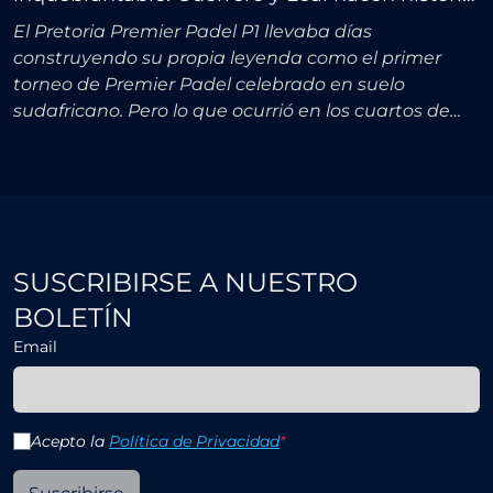
en Pretoria
El Pretoria Premier Padel P1 llevaba días
construyendo su propia leyenda como el primer
torneo de Premier Padel celebrado en suelo
sudafricano. Pero lo que ocurrió en los cuartos de
final del 31 de julio superó cualquier expectativa
razonable sobre l
SUSCRIBIRSE A NUESTRO
BOLETÍN
Email
Acepto la
Política de Privacidad
*