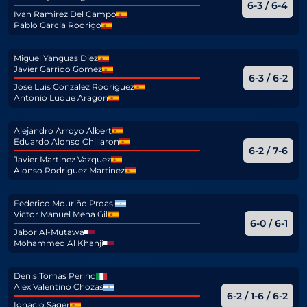
6-3 / 6-4
Ivan Ramirez Del Campo
Pablo Garcia Rodrigo
Miguel Yanguas Diez
Javier Garrido Gomez
6-3 / 6-2
Jose Luis Gonzalez Rodriguez
Antonio Luque Aragon
Alejandro Arroyo Albert
Eduardo Alonso Chillaron
6-2 / 7-6
Javier Martinez Vazquez
Alonso Rodriguez Martinez
Federico Mouriño Proasi
Victor Manuel Mena Gil
6-0 / 6-1
Jabor Al-Mutawa
Mohammed Al Khanji
Denis Tomas Perino
Alex Valentino Chozas
6-2 / 1-6 / 6-2
Ignacio Sager