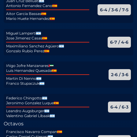
Juan Cruz Belluati
Antonio Fernandez Cano
6-4 / 3-6 / 7-5
Aitor Garcia Bassas
Mario Huete Hernandez
Miguel Lamperti
Jose Jimenez Casas
6-7 / 4-6
Maximiliano Sanchez Agüero
Gonzalo Rubio Perez
Iñigo Jofre Manzanares
Luis Hernandez Quesada
2-6 / 3-6
Martin Di Nenno
Franco Stupaczuk
Federico Chingotto
Jeronimo Gonzalez Luque
6-4 / 6-3
Leandro Augsburger
Valentino Gabriel Libaak
Octavos
Francisco Navarro Compan
Carlos Daniel Gutierrez