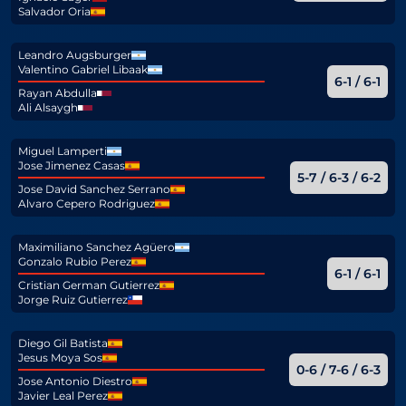
Salvador Oria
Leandro Augsburger
Valentino Gabriel Libaak
6-1 / 6-1
Rayan Abdulla
Ali Alsaygh
Miguel Lamperti
Jose Jimenez Casas
5-7 / 6-3 / 6-2
Jose David Sanchez Serrano
Alvaro Cepero Rodriguez
Maximiliano Sanchez Agüero
Gonzalo Rubio Perez
6-1 / 6-1
Cristian German Gutierrez
Jorge Ruiz Gutierrez
Diego Gil Batista
Jesus Moya Sos
0-6 / 7-6 / 6-3
Jose Antonio Diestro
Javier Leal Perez