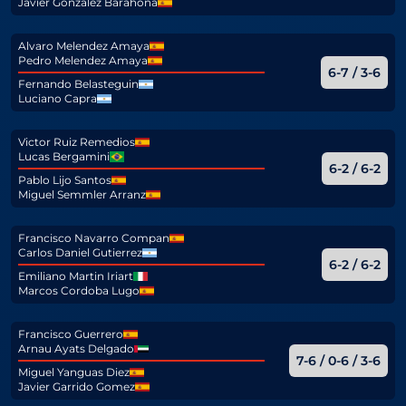
Javier Gonzalez Barahona
Alvaro Melendez Amaya
Pedro Melendez Amaya
6-7 / 3-6
Fernando Belasteguin
Luciano Capra
Victor Ruiz Remedios
Lucas Bergamini
6-2 / 6-2
Pablo Lijo Santos
Miguel Semmler Arranz
Francisco Navarro Compan
Carlos Daniel Gutierrez
6-2 / 6-2
Emiliano Martin Iriart
Marcos Cordoba Lugo
Francisco Guerrero
Arnau Ayats Delgado
7-6 / 0-6 / 3-6
Miguel Yanguas Diez
Javier Garrido Gomez