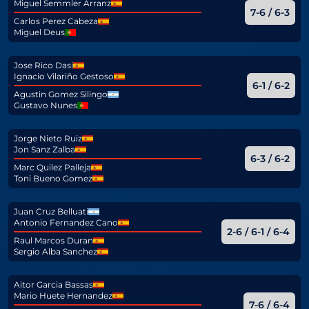
Miguel Semmler Arranz
7-6 / 6-3
Carlos Perez Cabeza
Miguel Deus
Jose Rico Dasi
Ignacio Vilariño Gestoso
6-1 / 6-2
Agustin Gomez Silingo
Gustavo Nunes
Jorge Nieto Ruiz
Jon Sanz Zalba
6-3 / 6-2
Marc Quilez Palleja
Toni Bueno Gomez
Juan Cruz Belluati
Antonio Fernandez Cano
2-6 / 6-1 / 6-4
Raul Marcos Duran
Sergio Alba Sanchez
Aitor Garcia Bassas
Mario Huete Hernandez
7-6 / 6-4