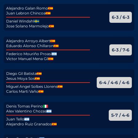
Alejandro Galan Romo
Juan Lebron Chincoa
6-3 / 6-3
Daniel Windahl
Jose Solano Marmolejo
Alejandro Arroyo Albert
Eduardo Alonso Chillaron
6-3 / 7-6
Federico Mouriño Proasi
Victor Manuel Mena Gil
Diego Gil Batista
Jesus Moya Sos
6-4 / 4-6 / 4-6
Miguel Angel Solbes Llorens
Carlos Marti Vaño
Denis Tomas Perino
Alex Valentino Chozas
5-7 / 4-6
Juan Tello
Alejandro Ruiz Granados