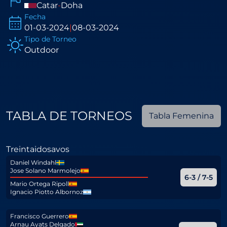
Catar
-
Doha
Fecha
01-03-2024
|
08-03-2024
Tipo de Torneo
Outdoor
TABLA DE TORNEOS
Tabla Femenina
Treintaidosavos
Daniel Windahl
Jose Solano Marmolejo
6-3 / 7-5
Mario Ortega Ripoll
Ignacio Piotto Albornoz
Francisco Guerrero
Arnau Ayats Delgado