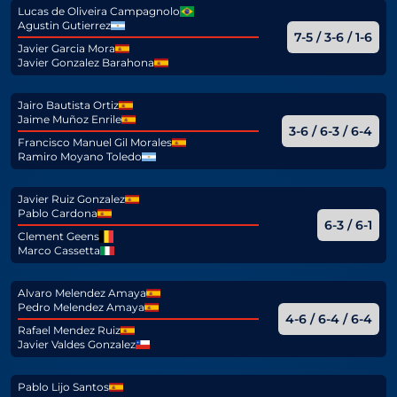
Lucas de Oliveira Campagnolo
Agustin Gutierrez
7-5 / 3-6 / 1-6
Javier Garcia Mora
Javier Gonzalez Barahona
Jairo Bautista Ortiz
Jaime Muñoz Enrile
3-6 / 6-3 / 6-4
Francisco Manuel Gil Morales
Ramiro Moyano Toledo
Javier Ruiz Gonzalez
Pablo Cardona
6-3 / 6-1
Clement Geens
Marco Cassetta
Alvaro Melendez Amaya
Pedro Melendez Amaya
4-6 / 6-4 / 6-4
Rafael Mendez Ruiz
Javier Valdes Gonzalez
Pablo Lijo Santos