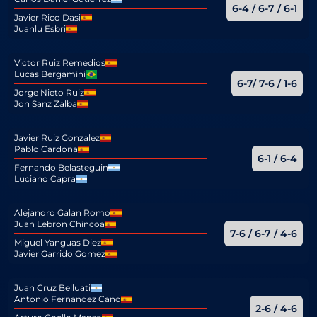
6-4 / 6-7 / 6-1
Javier Rico Dasi
Juanlu Esbri
Victor Ruiz Remedios
Lucas Bergamini
6-7/ 7-6 / 1-6
Jorge Nieto Ruiz
Jon Sanz Zalba
Javier Ruiz Gonzalez
Pablo Cardona
6-1 / 6-4
Fernando Belasteguin
Luciano Capra
Alejandro Galan Romo
Juan Lebron Chincoa
7-6 / 6-7 / 4-6
Miguel Yanguas Diez
Javier Garrido Gomez
Juan Cruz Belluati
Antonio Fernandez Cano
2-6 / 4-6