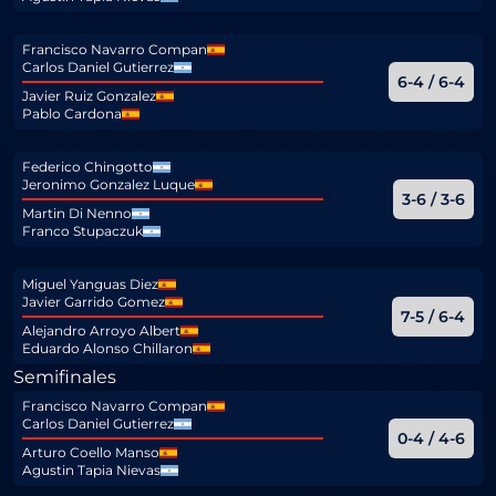
Francisco Navarro Compan
Carlos Daniel Gutierrez
6-4 / 6-4
Javier Ruiz Gonzalez
Pablo Cardona
Federico Chingotto
Jeronimo Gonzalez Luque
3-6 / 3-6
Martin Di Nenno
Franco Stupaczuk
Miguel Yanguas Diez
Javier Garrido Gomez
7-5 / 6-4
Alejandro Arroyo Albert
Eduardo Alonso Chillaron
Semifinales
Francisco Navarro Compan
Carlos Daniel Gutierrez
0-4 / 4-6
Arturo Coello Manso
Agustin Tapia Nievas