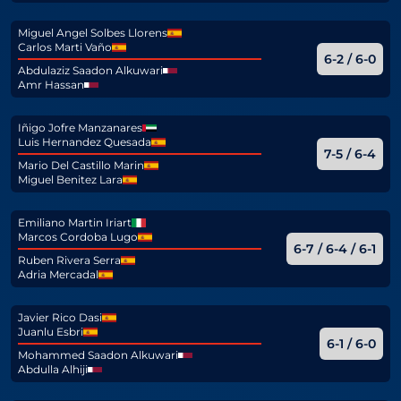
Miguel Angel Solbes Llorens
Carlos Marti Vaño
6-2 / 6-0
Abdulaziz Saadon Alkuwari
Amr Hassan
Iñigo Jofre Manzanares
Luis Hernandez Quesada
7-5 / 6-4
Mario Del Castillo Marin
Miguel Benitez Lara
Emiliano Martin Iriart
Marcos Cordoba Lugo
6-7 / 6-4 / 6-1
Ruben Rivera Serra
Adria Mercadal
Javier Rico Dasi
Juanlu Esbri
6-1 / 6-0
Mohammed Saadon Alkuwari
Abdulla Alhiji