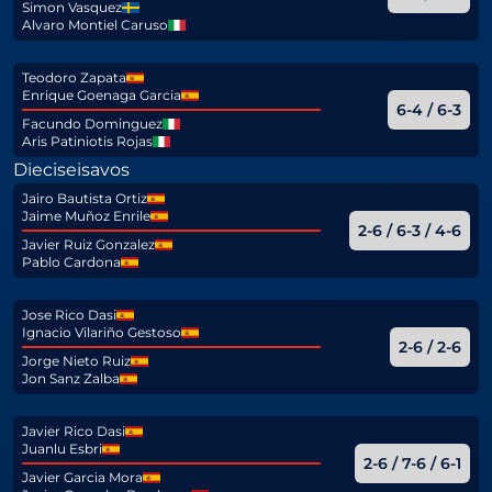
Simon Vasquez
Alvaro Montiel Caruso
Teodoro Zapata
Enrique Goenaga Garcia
6-4 / 6-3
Facundo Dominguez
Aris Patiniotis Rojas
Dieciseisavos
Jairo Bautista Ortiz
Jaime Muñoz Enrile
2-6 / 6-3 / 4-6
Javier Ruiz Gonzalez
Pablo Cardona
Jose Rico Dasi
Ignacio Vilariño Gestoso
2-6 / 2-6
Jorge Nieto Ruiz
Jon Sanz Zalba
Javier Rico Dasi
Juanlu Esbri
2-6 / 7-6 / 6-1
Javier Garcia Mora