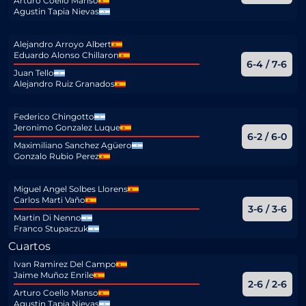
Arturo Coello Manso
Agustin Tapia Nievas
Alejandro Arroyo Albert
Eduardo Alonso Chillaron
6-4 / 7-6
Juan Tello
Alejandro Ruiz Granados
Federico Chingotto
Jeronimo Gonzalez Luque
6-2 / 6-0
Maximiliano Sanchez Agüero
Gonzalo Rubio Perez
Miguel Angel Solbes Llorens
Carlos Marti Vaño
3-6 / 3-6
Martin Di Nenno
Franco Stupaczuk
Cuartos
Ivan Ramirez Del Campo
Jaime Muñoz Enrile
2-6 / 2-6
Arturo Coello Manso
Agustin Tapia Nievas