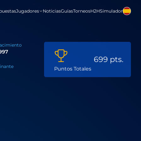
puestas
Jugadores
Noticias
Guías
Torneos
H2H
Simulador
acimiento
1997
699 pts.
nante
Puntos Totales