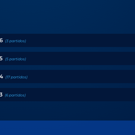
6
(
3
partidos
)
5
(
5
partidos
)
4
(
17
partidos
)
3
(
6
partidos
)