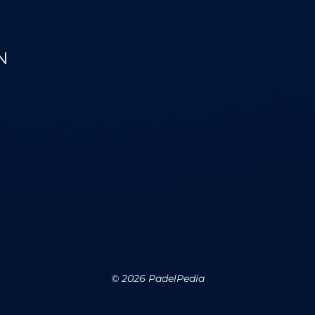
N
©
2026
PadelPedia