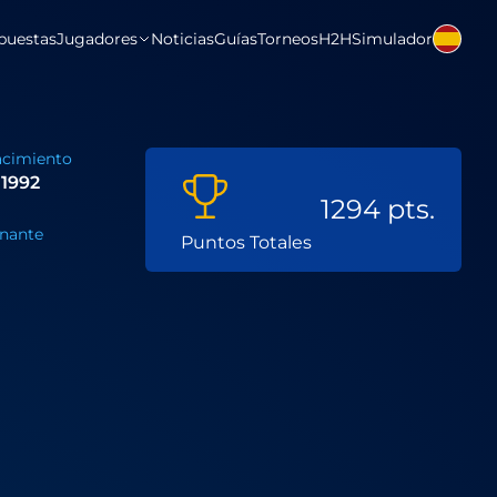
puestas
Jugadores
Noticias
Guías
Torneos
H2H
Simulador
acimiento
 1992
1294 pts.
nante
Puntos Totales