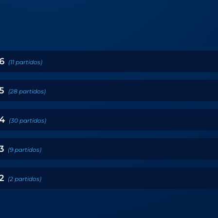
6
(
11
partidos
)
5
(
28
partidos
)
4
(
30
partidos
)
3
(
9
partidos
)
2
(
2
partidos
)