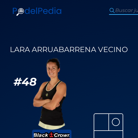
LARA ARRUABARRENA VECINO
#
48
⚪