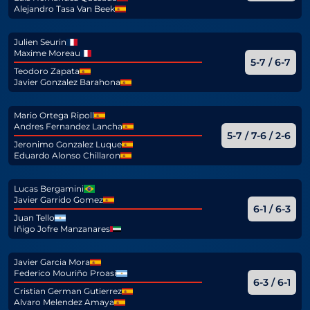
Alejandro Tasa Van Beek
Julien Seurin
Maxime Moreau
5-7 / 6-7
Teodoro Zapata
Javier Gonzalez Barahona
Mario Ortega Ripoll
Andres Fernandez Lancha
5-7 / 7-6 / 2-6
Jeronimo Gonzalez Luque
Eduardo Alonso Chillaron
Lucas Bergamini
Javier Garrido Gomez
6-1 / 6-3
Juan Tello
Iñigo Jofre Manzanares
Javier Garcia Mora
Federico Mouriño Proasi
6-3 / 6-1
Cristian German Gutierrez
Alvaro Melendez Amaya