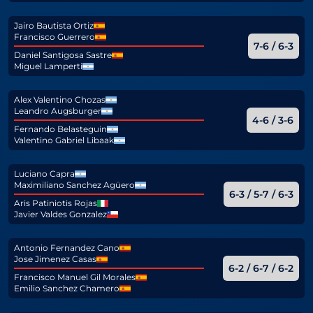
Jairo Bautista Ortiz
Francisco Guerrero
7-6 / 6-3
Daniel Santigosa Sastre
Miguel Lamperti
Alex Valentino Chozas
Leandro Augsburger
4-6 / 3-6
Fernando Belasteguin
Valentino Gabriel Libaak
Luciano Capra
Maximiliano Sanchez Agüero
6-3 / 5-7 / 6-3
Aris Patiniotis Rojas
Javier Valdes Gonzalez
Antonio Fernandez Cano
Jose Jimenez Casas
6-2 / 6-7 / 6-2
Francisco Manuel Gil Morales
Emilio Sanchez Chamero