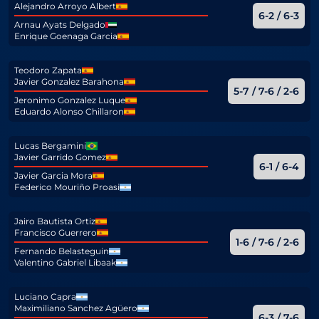
Alejandro Arroyo Albert
6-2 / 6-3
Arnau Ayats Delgado
Enrique Goenaga Garcia
Teodoro Zapata
Javier Gonzalez Barahona
5-7 / 7-6 / 2-6
Jeronimo Gonzalez Luque
Eduardo Alonso Chillaron
Lucas Bergamini
Javier Garrido Gomez
6-1 / 6-4
Javier Garcia Mora
Federico Mouriño Proasi
Jairo Bautista Ortiz
Francisco Guerrero
1-6 / 7-6 / 2-6
Fernando Belasteguin
Valentino Gabriel Libaak
Luciano Capra
Maximiliano Sanchez Agüero
6-3 / 7-6