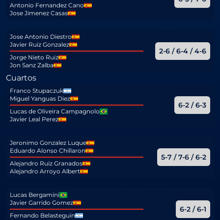
Antonio Fernandez Cano
Jose Jimenez Casas
Jose Antonio Diestro
Javier Ruiz Gonzalez
2-6 / 6-4 / 4-6
Jorge Nieto Ruiz
Jon Sanz Zalba
Cuartos
Franco Stupaczuk
Miguel Yanguas Diez
6-2 / 6-3
Lucas de Oliveira Campagnolo
Javier Leal Perez
Jeronimo Gonzalez Luque
Eduardo Alonso Chillaron
5-7 / 7-6 / 6-2
Alejandro Ruiz Granados
Alejandro Arroyo Albert
Lucas Bergamini
Javier Garrido Gomez
6-2 / 6-1
Fernando Belasteguin