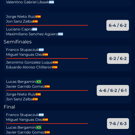
Valentino Gabriel Libaak
Jorge Nieto Ruiz
Jon Sanz Zalba
6-4 / 6-2
Luciano Capra
Maximiliano Sanchez Agüero
Semifinales
Franco Stupaczuk
Miguel Yanguas Diez
6-2 / 6-2
Jeronimo Gonzalez Luque
Eduardo Alonso Chillaron
Lucas Bergamini
Javier Garrido Gomez
4-6 / 6-2 / 6-1
Jorge Nieto Ruiz
Jon Sanz Zalba
Final
Franco Stupaczuk
Miguel Yanguas Diez
7-6 / 6-3
Lucas Bergamini
Javier Garrido Gomez