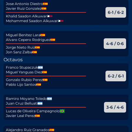
Jose Antonio Diestro
Javier Ruiz Gonzalez
6-1 / 6-2
Khalid Saadon Alkuwari
Mohammed Saadon Alkuwari
Miguel Benitez Lara
Alvaro Cepero Rodriguez
4-6 / 0-6
Jorge Nieto Ruiz
Jon Sanz Zalba
Octavos
Franco Stupaczuk
Miguel Yanguas Diez
6-2 / 6-1
Gonzalo Rubio Perez
Pablo Lijo Santos
Ramiro Moyano Toledo
Juan Cruz Belluati
3-6 / 4-6
Lucas de Oliveira Campagnolo
Javier Leal Perez
Alejandro Ruiz Granados