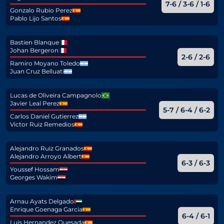
7-6 / 3-6 / 1-6
Gonzalo Rubio Perez
Pablo Lijo Santos
Bastien Blanque
Johan Bergeron
2-6 / 2-6
Ramiro Moyano Toledo
Juan Cruz Belluati
Lucas de Oliveira Campagnolo
Javier Leal Perez
5-7 / 6-4 / 6-2
Carlos Daniel Gutierrez
Victor Ruiz Remedios
Alejandro Ruiz Granados
Alejandro Arroyo Albert
6-3 / 6-3
Youssef Hossam
Georges Wakim
Arnau Ayats Delgado
Enrique Goenaga Garcia
6-4 / 6-1
Luis Hernandez Quesada