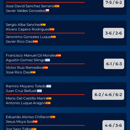
7-5 / 6-2
Jose David Sanchez Serrano
Javier Valdes Gonzalez
Sergio Alba Sanchez
Alvaro Cepero Rodriguez
3-6 / 2-6
Jeronimo Gonzalez Luque
Javier Rico Dasi
Francisco Manuel Gil Morales
Agustin Gomez Silingo
6-1 / 6-3
Victor Ruiz Remedios
Jose Rico Dasi
Ramiro Moyano Toledo
Juan Cruz Belluati
6-2 / 4-6 / 6-2
Mario Del Castillo Marin
Antonio Luque Aragon
Eduardo Alonso Chillaron
Jesus Moya Sos
4-6 / 3-6
Jon Sanz Zalba