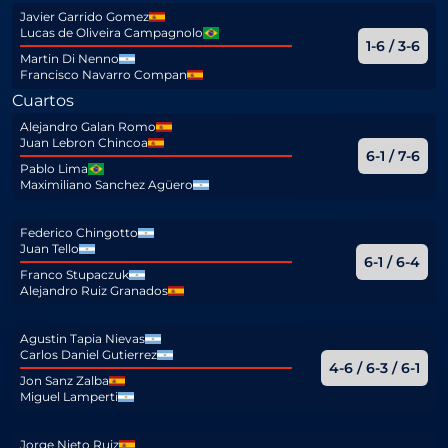
Javier Garrido Gomez
Lucas de Oliveira Campagnolo
1-6 / 3-6
Martin Di Nenno
Francisco Navarro Compan
Cuartos
Alejandro Galan Romo
Juan Lebron Chincoa
6-1 / 7-6
Pablo Lima
Maximiliano Sanchez Agüero
Federico Chingotto
Juan Tello
6-1 / 6-4
Franco Stupaczuk
Alejandro Ruiz Granados
Agustin Tapia Nievas
Carlos Daniel Gutierrez
4-6 / 6-3 / 6-1
Jon Sanz Zalba
Miguel Lamperti
Jorge Nieto Ruiz