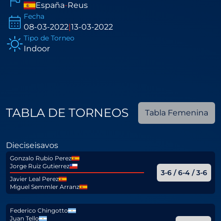
España
-
Reus
Fecha
08-03-2022
|
13-03-2022
Tipo de Torneo
Indoor
TABLA DE TORNEOS
Tabla Femenina
Dieciseisavos
Gonzalo Rubio Perez
Jorge Ruiz Gutierrez
3-6 / 6-4 / 3-6
Javier Leal Perez
Miguel Semmler Arranz
Federico Chingotto
Juan Tello