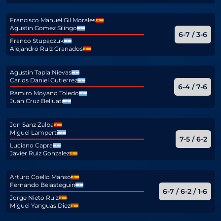
Francisco Manuel Gil Morales
Agustin Gomez Silingo
6-7 / 3-6
Franco Stupaczuk
Alejandro Ruiz Granados
Agustin Tapia Nievas
Carlos Daniel Gutierrez
6-4 / 7-6
Ramiro Moyano Toledo
Juan Cruz Belluati
Jon Sanz Zalba
Miguel Lamperti
7-5 / 6-2
Luciano Capra
Javier Ruiz Gonzalez
Arturo Coello Manso
Fernando Belasteguin
6-7 / 6-2 / 1-6
Jorge Nieto Ruiz
Miguel Yanguas Diez