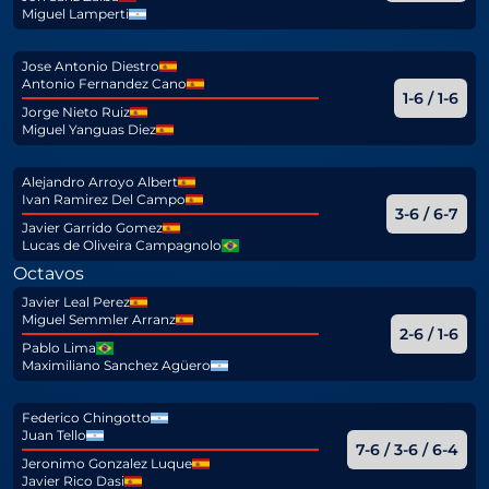
Miguel Lamperti
Jose Antonio Diestro
Antonio Fernandez Cano
1-6 / 1-6
Jorge Nieto Ruiz
Miguel Yanguas Diez
Alejandro Arroyo Albert
Ivan Ramirez Del Campo
3-6 / 6-7
Javier Garrido Gomez
Lucas de Oliveira Campagnolo
Octavos
Javier Leal Perez
Miguel Semmler Arranz
2-6 / 1-6
Pablo Lima
Maximiliano Sanchez Agüero
Federico Chingotto
Juan Tello
7-6 / 3-6 / 6-4
Jeronimo Gonzalez Luque
Javier Rico Dasi