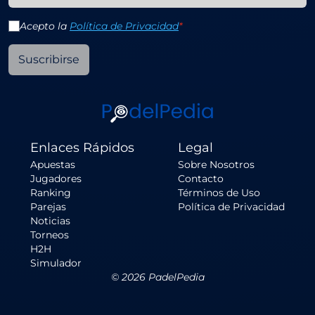
Acepto la
Política de Privacidad
*
Suscribirse
Enlaces Rápidos
Legal
Apuestas
Sobre Nosotros
Jugadores
Contacto
Ranking
Términos de Uso
Parejas
Política de Privacidad
Noticias
Torneos
H2H
Simulador
©
2026
PadelPedia