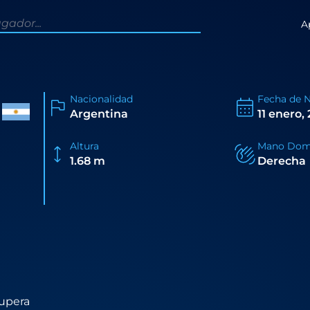
A
Nacionalidad
Fecha de 
Argentina
11 enero,
Altura
Mano Dom
1.68 m
Derecha