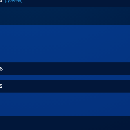
5
(
1
partido
)
6
5