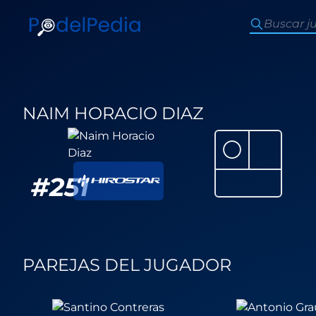
NAIM HORACIO DIAZ
⚪
#
251
PAREJAS DEL JUGADOR