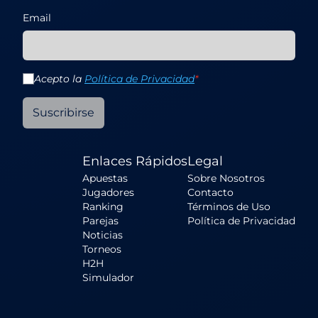
Email
Acepto la
Política de Privacidad
*
Suscribirse
Enlaces Rápidos
Legal
Apuestas
Sobre Nosotros
Jugadores
Contacto
Ranking
Términos de Uso
Parejas
Política de Privacidad
Noticias
Torneos
H2H
Simulador