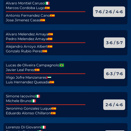
Alvaro Montiel Caruso
Marcos Cordoba Lugo
7-6 / 2-6 / 4-6
Antonio Fernandez Cano
Jose Jimenez Casas
Alvaro Melendez Amaya
Pedro Melendez Amaya
3-6 / 5-7
Alejandro Arroyo Albert
Gonzalo Rubio Perez
Lucas de Oliveira Campagnolo
Javier Leal Perez
6-3 / 7-6
Iñigo Jofre Manzanares
Luis Hernandez Quesada
Simone Iacovino
Michele Bruno
2-6 / 4-6
Jeronimo Gonzalez Luque
Eduardo Alonso Chillaron
Lorenzo Di Giovanni