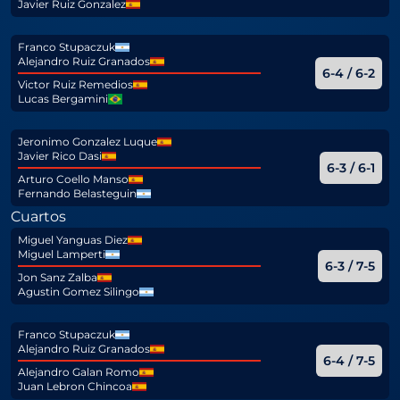
Javier Ruiz Gonzalez
Franco Stupaczuk
Alejandro Ruiz Granados
6-4 / 6-2
Victor Ruiz Remedios
Lucas Bergamini
Jeronimo Gonzalez Luque
Javier Rico Dasi
6-3 / 6-1
Arturo Coello Manso
Fernando Belasteguin
Cuartos
Miguel Yanguas Diez
Miguel Lamperti
6-3 / 7-5
Jon Sanz Zalba
Agustin Gomez Silingo
Franco Stupaczuk
Alejandro Ruiz Granados
6-4 / 7-5
Alejandro Galan Romo
Juan Lebron Chincoa