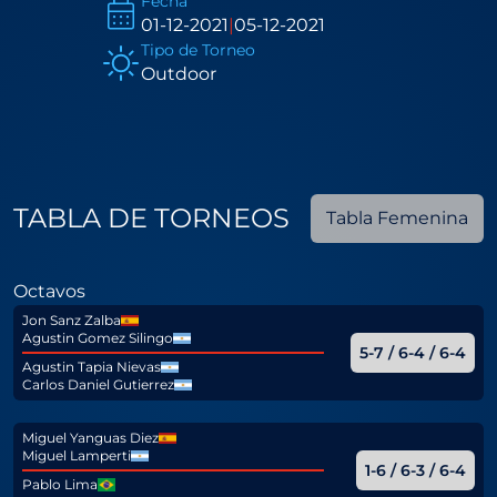
Fecha
01-12-2021
|
05-12-2021
Tipo de Torneo
Outdoor
TABLA DE TORNEOS
Tabla Femenina
Octavos
Jon Sanz Zalba
Agustin Gomez Silingo
5-7 / 6-4 / 6-4
Agustin Tapia Nievas
Carlos Daniel Gutierrez
Miguel Yanguas Diez
Miguel Lamperti
1-6 / 6-3 / 6-4
Pablo Lima