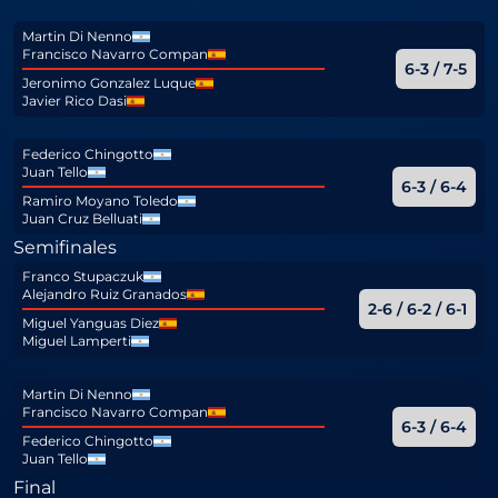
Martin Di Nenno
Francisco Navarro Compan
6-3 / 7-5
Jeronimo Gonzalez Luque
Javier Rico Dasi
Federico Chingotto
Juan Tello
6-3 / 6-4
Ramiro Moyano Toledo
Juan Cruz Belluati
Semifinales
Franco Stupaczuk
Alejandro Ruiz Granados
2-6 / 6-2 / 6-1
Miguel Yanguas Diez
Miguel Lamperti
Martin Di Nenno
Francisco Navarro Compan
6-3 / 6-4
Federico Chingotto
Juan Tello
Final