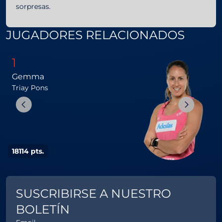
sorpresas.
JUGADORES RELACIONADOS
1
Gemma
B
Triay
Pons
G
18114 pts.
1
SUSCRIBIRSE A NUESTRO
BOLETÍN