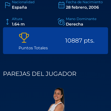
con tan sólo 18 años y 3 meses. Su rápido ascenso en
Nacionalidad
Fecha de Nacimiento
este deporte la destaca como uno de los talentos
España
28 febrero, 2006
más prometedores del pádel femenino.
Altura
Mano Dominante
1.64 m
Derecha
10887 pts.
Puntos Totales
PAREJAS DEL JUGADOR