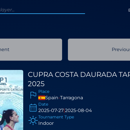
ment
Previo
CUPRA COSTA DAURADA TA
2025
Place
Spain
-
Tarragona
Date
2025-07-27
|
2025-08-04
Tournament Type
Indoor