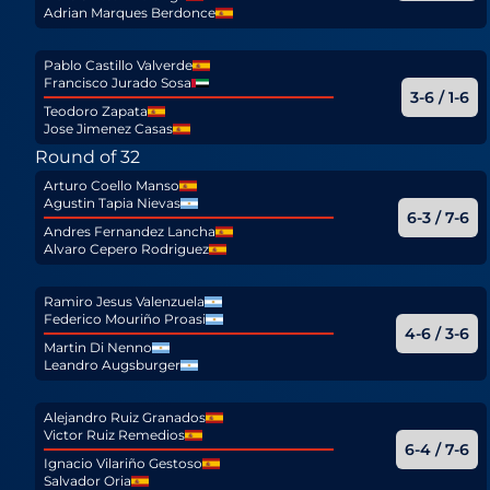
Adrian Marques Berdonce
Pablo Castillo Valverde
Francisco Jurado Sosa
3-6 / 1-6
Teodoro Zapata
Jose Jimenez Casas
Round of 32
Arturo Coello Manso
Agustin Tapia Nievas
6-3 / 7-6
Andres Fernandez Lancha
Alvaro Cepero Rodriguez
Ramiro Jesus Valenzuela
Federico Mouriño Proasi
4-6 / 3-6
Martin Di Nenno
Leandro Augsburger
Alejandro Ruiz Granados
Victor Ruiz Remedios
6-4 / 7-6
Ignacio Vilariño Gestoso
Salvador Oria