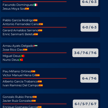
6-4 / 6-3
Facundo Dominguez
Jesus Moya Sos
Pablo Garcia Rodrigo
Antonio Fernandez Cano
6-0 / 6-3
Gerard Arnaldos Serrano
Enric Sanmarti Beleta
Arnau Ayats Delgado
Jose Rico Dasi
3-6 / 7-6 / 7-6
Miguel Deus
Nuno Deus
Pau Miñano Ortinez
Victor Manuel Mena Gil
6-4 / 7-6
Alberto Garcia Trabanco
Ivan Ramirez Del Campo
Gonzalo Rubio Perez
Javier Ruiz Gonzalez
6-1 / 5-7 / 6-7
Enrique Goenaga Garcia