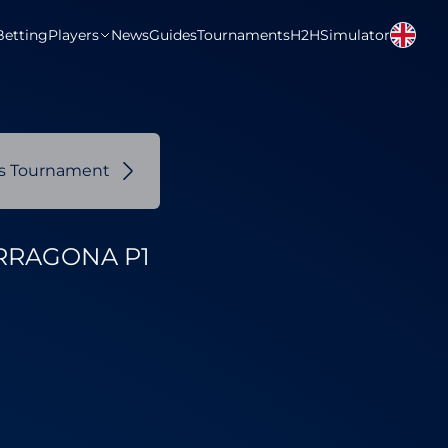
Betting
Players
News
Guides
Tournaments
H2H
Simulator
us Tournament
RRAGONA P1