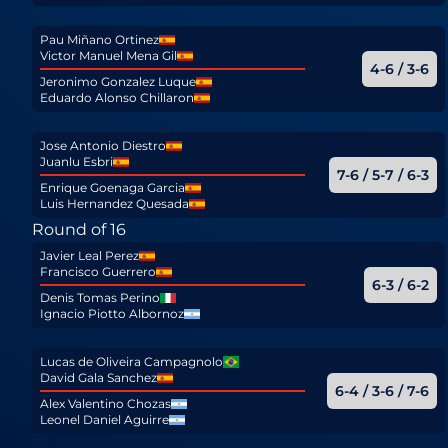
Pau Miñano Ortinez
Victor Manuel Mena Gil
4-6 / 3-6
Jeronimo Gonzalez Luque
Eduardo Alonso Chillaron
Jose Antonio Diestro
Juanlu Esbri
7-6 / 5-7 / 6-3
Enrique Goenaga Garcia
Luis Hernandez Quesada
Round of 16
Javier Leal Perez
Francisco Guerrero
6-3 / 6-2
Denis Tomas Perino
Ignacio Piotto Albornoz
Lucas de Oliveira Campagnolo
David Gala Sanchez
6-4 / 3-6 / 7-6
Alex Valentino Chozas
Leonel Daniel Aguirre