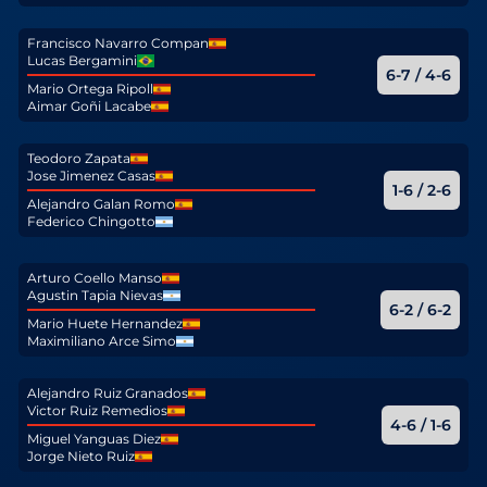
Francisco Navarro Compan
Lucas Bergamini
6-7 / 4-6
Mario Ortega Ripoll
Aimar Goñi Lacabe
Teodoro Zapata
Jose Jimenez Casas
1-6 / 2-6
Alejandro Galan Romo
Federico Chingotto
Arturo Coello Manso
Agustin Tapia Nievas
6-2 / 6-2
Mario Huete Hernandez
Maximiliano Arce Simo
Alejandro Ruiz Granados
Victor Ruiz Remedios
4-6 / 1-6
Miguel Yanguas Diez
Jorge Nieto Ruiz