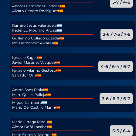
5-7 / 4-6
Andres Fernandez Lancha
Alvaro Cepero Rodriguez
Ramiro Jesus Valenzuela
Federico Mouriño Proasi
2-6 / 7-5 / 7-5
Guillermo Collado Losada
Pol Hernandez Alvarez
Ignacio Sager
Javier Martinez Vazquez
4-6 / 6-4 / 6-7
Ignacio Vilariño Gestoso
Salvador Oria
Anton Sans Riola
Marc Quilez Palleja
3-6 / 6-3 / 6-7
Miguel Lamperti
Mario Del Castillo Marin
Mario Ortega Ripoll
Aimar Goñi Lacabe
6-3 / 6-4
Marc Sintes Villalonga