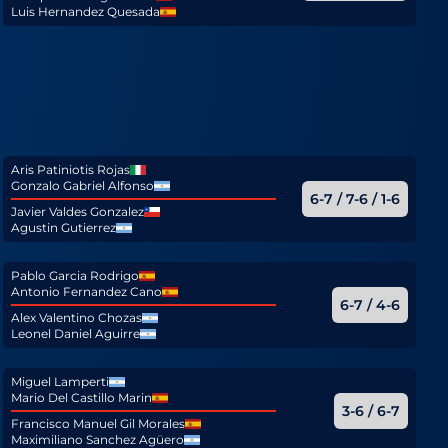
Luis Hernandez Quesada
Aris Patiniotis Rojas
Gonzalo Gabriel Alfonso
6-7 / 7-6 / 1-6
Javier Valdes Gonzalez
Agustin Gutierrez
Pablo Garcia Rodrigo
Antonio Fernandez Cano
6-7 / 4-6
Alex Valentino Chozas
Leonel Daniel Aguirre
Miguel Lamperti
Mario Del Castillo Marin
3-6 / 6-7
Francisco Manuel Gil Morales
Maximiliano Sanchez Agüero