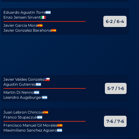
Eduardo Agustin Torre
Enzo Jensen Sirvent
6-2 / 6-4
Javier Garcia Mora
Javier Gonzalez Barahona
Javier Valdes Gonzalez
Agustin Gutierrez
5-7 / 1-6
Martin Di Nenno
Leandro Augsburger
Juan Lebron Chincoa
Franco Stupaczuk
7-6 / 7-6
Francisco Manuel Gil Morales
Maximiliano Sanchez Agüero