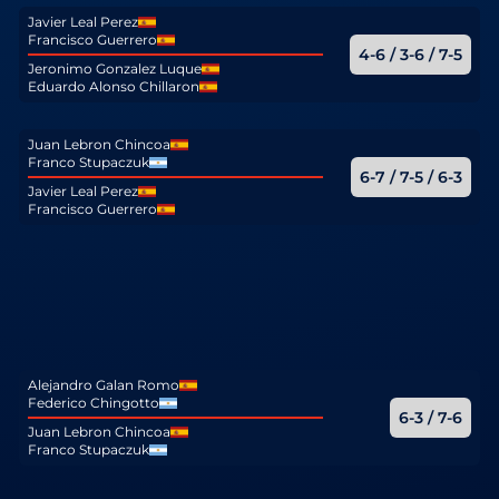
Javier Leal Perez
Francisco Guerrero
4-6 / 3-6 / 7-5
Jeronimo Gonzalez Luque
Eduardo Alonso Chillaron
Juan Lebron Chincoa
Franco Stupaczuk
6-7 / 7-5 / 6-3
Javier Leal Perez
Francisco Guerrero
Alejandro Galan Romo
Federico Chingotto
6-3 / 7-6
Juan Lebron Chincoa
Franco Stupaczuk