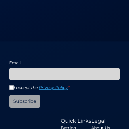
Email
I accept the
Privacy Policy
*
Subscribe
Quick Links
Legal
Betting
About Us