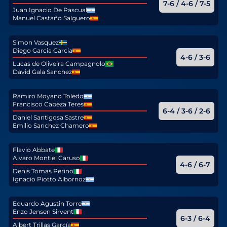
7-6 / 4-6 / 7-5
Juan Ignacio De Pascual
Manuel Castaño Salguero
Simon Vasquez
Diego Garcia Garcia
4-6 / 3-6
Lucas de Oliveira Campagnolo
David Gala Sanchez
Ramiro Moyano Toledo
Francisco Cabeza Teres
6-4 / 3-6 / 2-6
Daniel Santigosa Sastre
Emilio Sanchez Chamero
Flavio Abbate
Alvaro Montiel Caruso
4-6 / 6-7
Denis Tomas Perino
Ignacio Piotto Albornoz
Eduardo Agustin Torre
Enzo Jensen Sirvent
6-3 / 6-4
Albert Trillas García