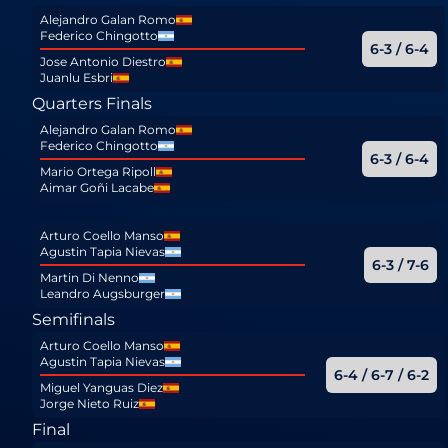
Alejandro Galan Romo
Federico Chingotto
6-3 / 6-4
Jose Antonio Diestro
Juanlu Esbri
Quarters Finals
Alejandro Galan Romo
Federico Chingotto
6-3 / 6-4
Mario Ortega Ripoll
Aimar Goñi Lacabe
Arturo Coello Manso
Agustin Tapia Nievas
6-3 / 7-6
Martin Di Nenno
Leandro Augsburger
Semifinals
Arturo Coello Manso
Agustin Tapia Nievas
6-4 / 6-7 / 6-2
Miguel Yanguas Diez
Jorge Nieto Ruiz
Final