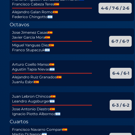
Francisco Cabeza Teres
4-6 / 7-6 / 2-6
Alejandro Galan Romo
Federico Chingotto
Octavos
Jose Jimenez Casas
Javier Garcia Mora
6-7 / 6-7
Miguel Yanguas Diez
Franco Stupaczuk
Arturo Coello Manso
Agustin Tapia Nievas
6-4 / 6-1
Alejandro Ruiz Granados
Juanlu Esbri
Juan Lebron Chincoa
Leandro Augsburger
6-3 / 6-2
Jose Antonio Diestro
Ignacio Piotto Albornoz
Cuartos
Francisco Navarro Compan
Martin Di Nenno