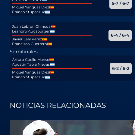
5-7 / 6-7
Miguel Yanguas Diez
Franco Stupaczuk
Juan Lebron Chincoa
Leandro Augsburger
6-4 / 6-4
Javier Leal Perez
Francisco Guerrero
Semifinales
Arturo Coello Manso
Agustin Tapia Nievas
6-2 / 6-2
Miguel Yanguas Diez
Franco Stupaczuk
NOTICIAS RELACIONADAS