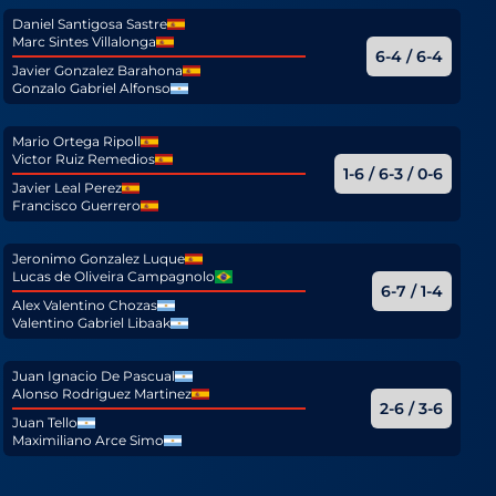
Daniel Santigosa Sastre
Marc Sintes Villalonga
6-4 / 6-4
Javier Gonzalez Barahona
Gonzalo Gabriel Alfonso
Mario Ortega Ripoll
Victor Ruiz Remedios
1-6 / 6-3 / 0-6
Javier Leal Perez
Francisco Guerrero
Jeronimo Gonzalez Luque
Lucas de Oliveira Campagnolo
6-7 / 1-4
Alex Valentino Chozas
Valentino Gabriel Libaak
Juan Ignacio De Pascual
Alonso Rodriguez Martinez
2-6 / 3-6
Juan Tello
Maximiliano Arce Simo