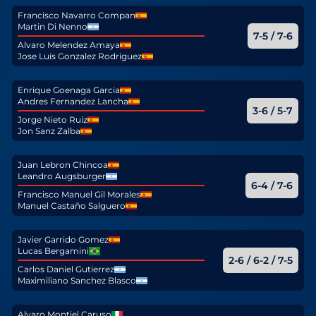
Francisco Navarro Compan
Martin Di Nenno
7-5 / 7-6
Alvaro Melendez Amaya
Jose Luis Gonzalez Rodriguez
Enrique Goenaga Garcia
Andres Fernandez Lancha
3-6 / 5-7
Jorge Nieto Ruiz
Jon Sanz Zalba
Juan Lebron Chincoa
Leandro Augsburger
6-4 / 7-6
Francisco Manuel Gil Morales
Manuel Castaño Salguero
Javier Garrido Gomez
Lucas Bergamini
2-6 / 6-2 / 7-5
Carlos Daniel Gutierrez
Maximiliano Sanchez Blasco
Alvaro Montiel Caruso