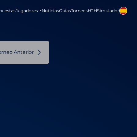
puestas
Jugadores
Noticias
Guías
Torneos
H2H
Simulador
orneo Anterior