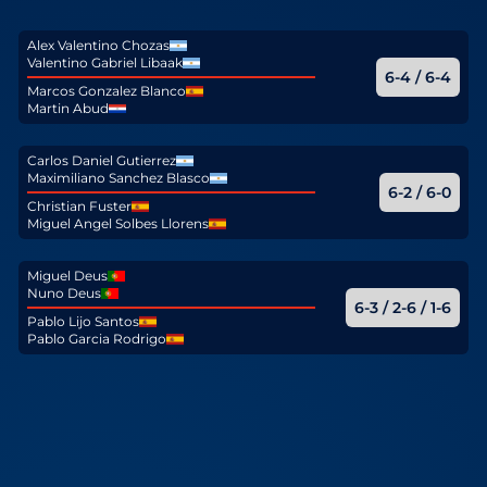
Alex Valentino Chozas
Valentino Gabriel Libaak
6-4 / 6-4
Marcos Gonzalez Blanco
Martin Abud
Carlos Daniel Gutierrez
Maximiliano Sanchez Blasco
6-2 / 6-0
Christian Fuster
Miguel Angel Solbes Llorens
Miguel Deus
Nuno Deus
6-3 / 2-6 / 1-6
Pablo Lijo Santos
Pablo Garcia Rodrigo