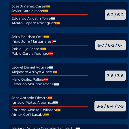
Jose Jimenez Casas
Javier Garcia Mora
6-2 / 6-2
Eduardo Agustin Torre
Alvaro Cepero Rodriguez
Jairo Bautista Ortiz
Iñigo Jofre Manzanares
6-7 / 6-2 / 6-1
Pablo Lijo Santos
Pablo Garcia Rodrigo
Leonel Daniel Aguirre
Alejandro Arroyo Albert
3-6 / 3-6
Marc Quilez Palleja
Federico Mouriño Proasi
Jose Antonio Diestro
Ignacio Piotto Albornoz
3-6 / 6-4 / 7-5
Eduardo Alonso Chillaron
Aimar Goñi Lacabe
Mariano Agustin Gonzalez San Martin