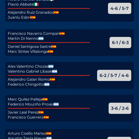
Flavio Abbate
4-6 / 5-7
Alejandro Ruiz Granados
Juanlu Esbri
Francisco Navarro Compan
Martin Di Nenno
6-1 / 6-3
Daniel Santigosa Sastre
Marc Sintes Villalonga
Alex Valentino Chozas
Valentino Gabriel Libaak
6-2 / 5-7 / 4-6
Alejandro Galan Romo
Federico Chingotto
Marc Quilez Palleja
Federico Mouriño Proasi
3-6 / 2-6
Javier Leal Perez
Francisco Guerrero
Arturo Coello Manso
Agustin Tapia Nievas