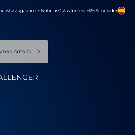
puestas
Jugadores
Noticias
Guías
Torneos
H2H
Simulador
orneo Anterior
HALLENGER