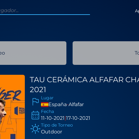
A
eo
T
TAU CERÁMICA ALFAFAR C
2021
Lugar
España
-
Alfafar
Fecha
11-10-2021
|
17-10-2021
Tipo de Torneo
Outdoor