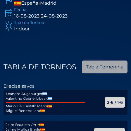
España
-
Madrid
Fecha
16-08-2023
|
24-08-2023
Tipo de Torneo
Indoor
TABLA DE TORNEOS
Tabla Femenina
Dieciseisavos
Leandro Augsburger
Valentino Gabriel Libaak
2-6 / 1-6
Mario Del Castillo Marin
Miguel Benitez Lara
Jairo Bautista Ortiz
Jaime Muñoz Enrile