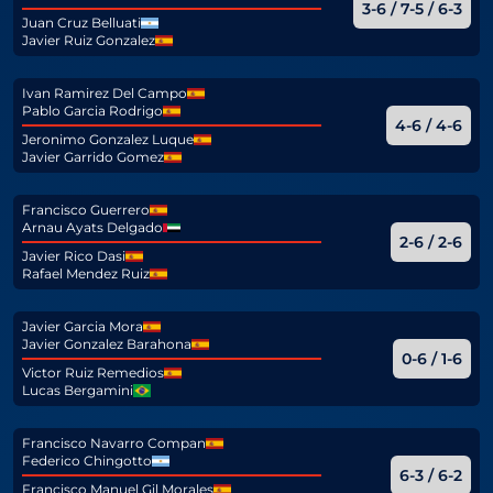
3-6 / 7-5 / 6-3
Juan Cruz Belluati
Javier Ruiz Gonzalez
Ivan Ramirez Del Campo
Pablo Garcia Rodrigo
4-6 / 4-6
Jeronimo Gonzalez Luque
Javier Garrido Gomez
Francisco Guerrero
Arnau Ayats Delgado
2-6 / 2-6
Javier Rico Dasi
Rafael Mendez Ruiz
Javier Garcia Mora
Javier Gonzalez Barahona
0-6 / 1-6
Victor Ruiz Remedios
Lucas Bergamini
Francisco Navarro Compan
Federico Chingotto
6-3 / 6-2
Francisco Manuel Gil Morales