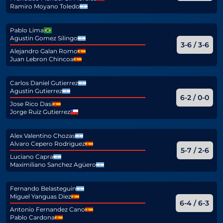
Ramiro Moyano Toledo
Pablo Lima
Agustin Gomez Silingo
3-6 / 3-6
Alejandro Galan Romo
Juan Lebron Chincoa
Carlos Daniel Gutierrez
Agustin Gutierrez
6-2 / 0-0
Jose Rico Dasi
Jorge Ruiz Gutierrez
Alex Valentino Chozas
Alvaro Cepero Rodriguez
5-7 / 2-6
Luciano Capra
Maximiliano Sanchez Agüero
Fernando Belasteguin
Miguel Yanguas Diez
6-4 / 6-3
Antonio Fernandez Cano
Pablo Cardona