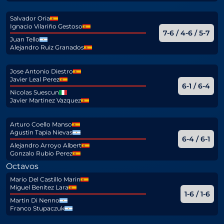
Salvador Oria
Ignacio Vilariño Gestoso
7-6 / 4-6 / 5-7
Juan Tello
Alejandro Ruiz Granados
Jose Antonio Diestro
Javier Leal Perez
6-1 / 6-4
Nicolas Suescun
Javier Martinez Vazquez
Arturo Coello Manso
Agustin Tapia Nievas
6-4 / 6-1
Alejandro Arroyo Albert
Gonzalo Rubio Perez
Octavos
Mario Del Castillo Marin
Miguel Benitez Lara
1-6 / 1-6
Martin Di Nenno
Franco Stupaczuk