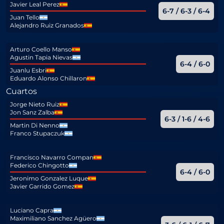
Javier Leal Perez
6-7 / 6-3 / 6-4
Juan Tello
Alejandro Ruiz Granados
Arturo Coello Manso
Agustin Tapia Nievas
6-4 / 6-0
Juanlu Esbri
Eduardo Alonso Chillaron
Cuartos
Jorge Nieto Ruiz
Jon Sanz Zalba
6-3 / 1-6 / 4-6
Martin Di Nenno
Franco Stupaczuk
Francisco Navarro Compan
Federico Chingotto
6-4 / 6-0
Jeronimo Gonzalez Luque
Javier Garrido Gomez
Luciano Capra
Maximiliano Sanchez Agüero