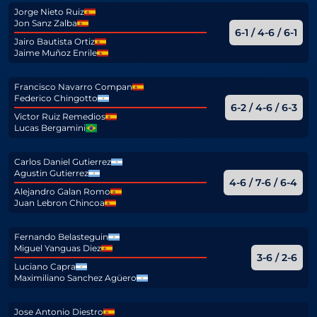
Jorge Nieto Ruiz
Jon Sanz Zalba
6-1 / 4-6 / 6-1
Jairo Bautista Ortiz
Jaime Muñoz Enrile
Francisco Navarro Compan
Federico Chingotto
6-2 / 4-6 / 6-3
Victor Ruiz Remedios
Lucas Bergamini
Carlos Daniel Gutierrez
Agustin Gutierrez
4-6 / 7-6 / 6-4
Alejandro Galan Romo
Juan Lebron Chincoa
Fernando Belasteguin
Miguel Yanguas Diez
3-6 / 2-6
Luciano Capra
Maximiliano Sanchez Agüero
Jose Antonio Diestro