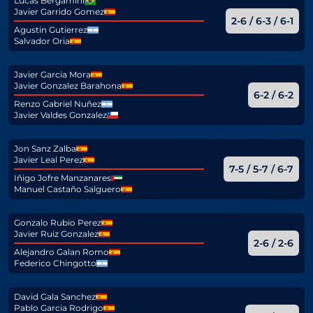
Lucas Bergamini
Javier Garrido Gomez
2-6 / 6-3 / 6-1
Agustin Gutierrez
Salvador Oria
Javier Garcia Mora
Javier Gonzalez Barahona
6-2 / 6-2
Renzo Gabriel Nuñez
Javier Valdes Gonzalez
Jon Sanz Zalba
Javier Leal Perez
7-5 / 5-7 / 6-7
Iñigo Jofre Manzanares
Manuel Castaño Salguero
Gonzalo Rubio Perez
Javier Ruiz Gonzalez
2-6 / 2-6
Alejandro Galan Romo
Federico Chingotto
David Gala Sanchez
Pablo Garcia Rodrigo