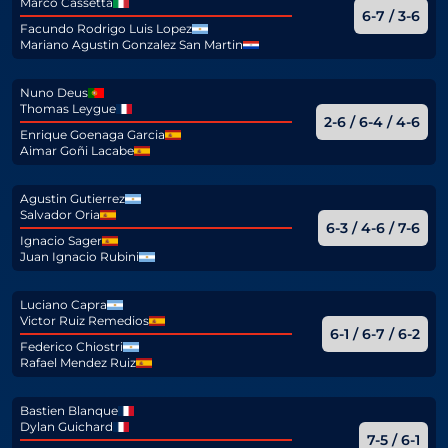
Marco Cassetta
6-7 / 3-6
Facundo Rodrigo Luis Lopez
Mariano Agustin Gonzalez San Martin
Nuno Deus
Thomas Leygue
2-6 / 6-4 / 4-6
Enrique Goenaga Garcia
Aimar Goñi Lacabe
Agustin Gutierrez
Salvador Oria
6-3 / 4-6 / 7-6
Ignacio Sager
Juan Ignacio Rubini
Luciano Capra
Victor Ruiz Remedios
6-1 / 6-7 / 6-2
Federico Chiostri
Rafael Mendez Ruiz
Bastien Blanque
Dylan Guichard
7-5 / 6-1