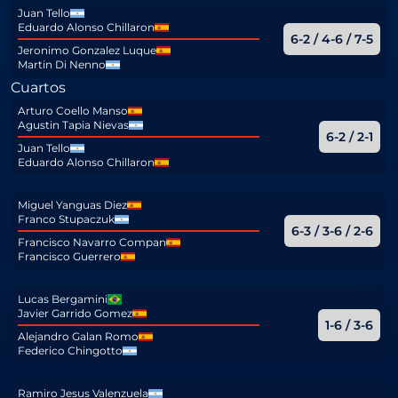
Juan Tello
Eduardo Alonso Chillaron
6-2 / 4-6 / 7-5
Jeronimo Gonzalez Luque
Martin Di Nenno
Cuartos
Arturo Coello Manso
Agustin Tapia Nievas
6-2 / 2-1
Juan Tello
Eduardo Alonso Chillaron
Miguel Yanguas Diez
Franco Stupaczuk
6-3 / 3-6 / 2-6
Francisco Navarro Compan
Francisco Guerrero
Lucas Bergamini
Javier Garrido Gomez
1-6 / 3-6
Alejandro Galan Romo
Federico Chingotto
Ramiro Jesus Valenzuela