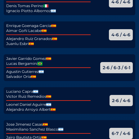
4-6 / 4-6
Denis Tomas Perino
Ignacio Piotto Albornoz
Enrique Goenaga Garcia
Aimar Goñi Lacabe
4-6 / 4-6
Alejandro Ruiz Granados
Juanlu Esbri
Javier Garrido Gomez
Lucas Bergamini
2-6 / 6-3 / 6-1
Agustin Gutierrez
Salvador Oria
Luciano Capra
Victor Ruiz Remedios
2-6 / 4-6
Leonel Daniel Aguirre
Alejandro Arroyo Albert
Jose Jimenez Casas
Maximiliano Sanchez Blasco
6-7 / 4-6
Jairo Bautista Ortiz