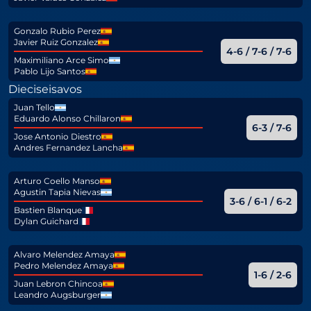
Gonzalo Rubio Perez
Javier Ruiz Gonzalez
4-6 / 7-6 / 7-6
Maximiliano Arce Simo
Pablo Lijo Santos
Dieciseisavos
Juan Tello
Eduardo Alonso Chillaron
6-3 / 7-6
Jose Antonio Diestro
Andres Fernandez Lancha
Arturo Coello Manso
Agustin Tapia Nievas
3-6 / 6-1 / 6-2
Bastien Blanque
Dylan Guichard
Alvaro Melendez Amaya
Pedro Melendez Amaya
1-6 / 2-6
Juan Lebron Chincoa
Leandro Augsburger