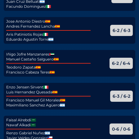
Juan Cruz Belluati
Facundo Dominguez
Jose Antonio Diestro
Andres Fernandez Lancha
6-2 / 6-3
Aris Patiniotis Rojas
Eduardo Agustin Torre
Iñigo Jofre Manzanares
Manuel Castaño Salguero
6-2 / 6-4
Teodoro Zapata
Francisco Cabeza Teres
Enzo Jensen Sirvent
Luis Hernandez Quesada
6-3 / 6-2
Francisco Manuel Gil Morales
Maximiliano Sanchez Agüero
Faisal Alrebdi
Nawaf Alkadi
0-6 / 0-6
Renzo Gabriel Nuñez
Javier Valdes Gonzalez