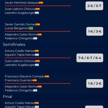
Javier Martinez Vazquez
2-6 / 5-7
Juan Lebron Chincoa
Leandro Augsburger
Javier Garrido Gomez
Lucas Bergamini
1-6 / 3-6
Alejandro Galan Romo
Federico Chingotto
Semifinales
Arturo Coello Manso
Agustin Tapia Nievas
7-6 / 6-7 / 6-4
Juan Lebron Chincoa
Leandro Augsburger
Francisco Navarro Compan
Francisco Guerrero
1-6 / 2-6
Alejandro Galan Romo
Federico Chingotto
Final
Arturo Coello Manso
Agustin Tapia Nievas