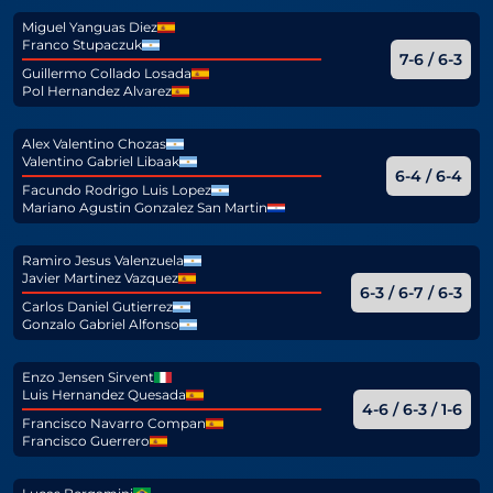
Miguel Yanguas Diez
Franco Stupaczuk
7-6 / 6-3
Guillermo Collado Losada
Pol Hernandez Alvarez
Alex Valentino Chozas
Valentino Gabriel Libaak
6-4 / 6-4
Facundo Rodrigo Luis Lopez
Mariano Agustin Gonzalez San Martin
Ramiro Jesus Valenzuela
Javier Martinez Vazquez
6-3 / 6-7 / 6-3
Carlos Daniel Gutierrez
Gonzalo Gabriel Alfonso
Enzo Jensen Sirvent
Luis Hernandez Quesada
4-6 / 6-3 / 1-6
Francisco Navarro Compan
Francisco Guerrero