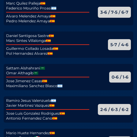
Marc Quilez Palleja
Federico Mouriño Proasi
3-6 / 7-5 / 6-7
Alvaro Melendez Amaya
Pedro Melendez Amaya
Daniel Santigosa Sastre
Marc Sintes Villalonga
5-7 / 4-6
Guillermo Collado Losada
Pol Hernandez Alvarez
Sattam Alshahrani
Omar Althagib
0-6 / 1-6
Jose Jimenez Casas
Maximiliano Sanchez Blasco
Ramiro Jesus Valenzuela
Javier Martinez Vazquez
2-6 / 6-3 / 6-2
Jose Luis Gonzalez Rodriguez
Antonio Fernandez Cano
Mario Huete Hernandez