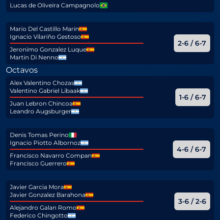
Lucas de Oliveira Campagnolo
Mario Del Castillo Marin
Ignacio Vilariño Gestoso
2-6 / 6-7
Jeronimo Gonzalez Luque
Martin Di Nenno
Octavos
Alex Valentino Chozas
Valentino Gabriel Libaak
1-6 / 6-7
Juan Lebron Chincoa
Leandro Augsburger
Denis Tomas Perino
Ignacio Piotto Albornoz
4-6 / 6-7
Francisco Navarro Compan
Francisco Guerrero
Javier Garcia Mora
Javier Gonzalez Barahona
3-6 / 2-6
Alejandro Galan Romo
Federico Chingotto