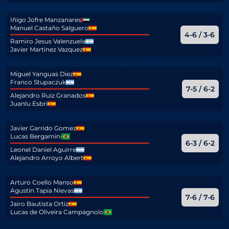
Iñigo Jofre Manzanares
Manuel Castaño Salguero
4-6 / 3-6
Ramiro Jesus Valenzuela
Javier Martinez Vazquez
Miguel Yanguas Diez
Franco Stupaczuk
7-5 / 6-2
Alejandro Ruiz Granados
Juanlu Esbri
Javier Garrido Gomez
Lucas Bergamini
6-3 / 6-2
Leonel Daniel Aguirre
Alejandro Arroyo Albert
Arturo Coello Manso
Agustin Tapia Nievas
7-6 / 7-6
Jairo Bautista Ortiz
Lucas de Oliveira Campagnolo