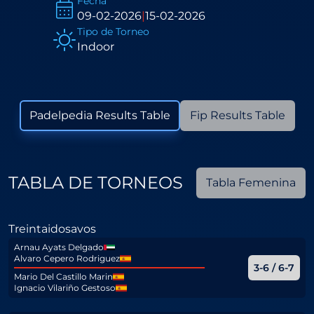
Fecha
09-02-2026
|
15-02-2026
Tipo de Torneo
Indoor
Padelpedia Results Table
Fip Results Table
TABLA DE TORNEOS
Tabla Femenina
Treintaidosavos
Arnau Ayats Delgado
Alvaro Cepero Rodriguez
3-6 / 6-7
Mario Del Castillo Marin
Ignacio Vilariño Gestoso