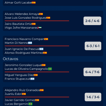
Aimar Goñi Lacabe
Alvaro Melendez Amaya
Jose Luis Gonzalez Rodriguez
2-6 / 4-6
Jairo Bautista Ortiz
Iñigo Jofre Manzanares
Francisco Navarro Compan
Martin Di Nenno
6-3 / 6-1
Juan Ignacio De Pascual
Alonso Rodriguez Martinez
Octavos
Jeronimo Gonzalez Luque
Lucas de Oliveira Campagnolo
6-4 / 7-6
Miguel Yanguas Diez
Franco Stupaczuk
Alejandro Ruiz Granados
Juanlu Esbri
1-6 / 3-6
Javier Garrido Gomez
Lucas Bergamini