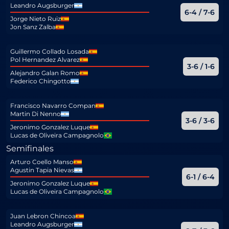
Leandro Augsburger
6-4 / 7-6
Jorge Nieto Ruiz
Jon Sanz Zalba
Guillermo Collado Losada
Pol Hernandez Alvarez
3-6 / 1-6
Alejandro Galan Romo
Federico Chingotto
Francisco Navarro Compan
Martin Di Nenno
3-6 / 3-6
Jeronimo Gonzalez Luque
Lucas de Oliveira Campagnolo
Semifinales
Arturo Coello Manso
Agustin Tapia Nievas
6-1 / 6-4
Jeronimo Gonzalez Luque
Lucas de Oliveira Campagnolo
Juan Lebron Chincoa
Leandro Augsburger