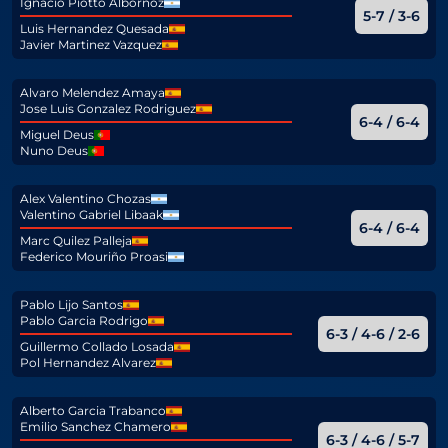
Ignacio Piotto Albornoz
5-7 / 3-6
Luis Hernandez Quesada
Javier Martinez Vazquez
Alvaro Melendez Amaya
Jose Luis Gonzalez Rodriguez
6-4 / 6-4
Miguel Deus
Nuno Deus
Alex Valentino Chozas
Valentino Gabriel Libaak
6-4 / 6-4
Marc Quilez Palleja
Federico Mouriño Proasi
Pablo Lijo Santos
Pablo Garcia Rodrigo
6-3 / 4-6 / 2-6
Guillermo Collado Losada
Pol Hernandez Alvarez
Alberto Garcia Trabanco
Emilio Sanchez Chamero
6-3 / 4-6 / 5-7