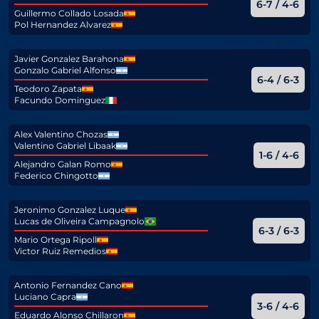
6-7 / 4-6
Guillermo Collado Losada
Pol Hernandez Alvarez
Javier Gonzalez Barahona
Gonzalo Gabriel Alfonso
6-4 / 6-3
Teodoro Zapata
Facundo Dominguez
Alex Valentino Chozas
Valentino Gabriel Libaak
1-6 / 4-6
Alejandro Galan Romo
Federico Chingotto
Jeronimo Gonzalez Luque
Lucas de Oliveira Campagnolo
6-3 / 6-3
Mario Ortega Ripoll
Victor Ruiz Remedios
Antonio Fernandez Cano
Luciano Capra
3-6 / 4-6
Eduardo Alonso Chillaron