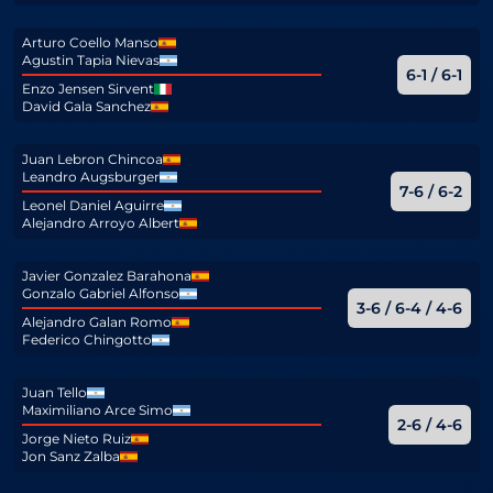
Arturo Coello Manso
Agustin Tapia Nievas
6-1 / 6-1
Enzo Jensen Sirvent
David Gala Sanchez
Juan Lebron Chincoa
Leandro Augsburger
7-6 / 6-2
Leonel Daniel Aguirre
Alejandro Arroyo Albert
Javier Gonzalez Barahona
Gonzalo Gabriel Alfonso
3-6 / 6-4 / 4-6
Alejandro Galan Romo
Federico Chingotto
Juan Tello
Maximiliano Arce Simo
2-6 / 4-6
Jorge Nieto Ruiz
Jon Sanz Zalba