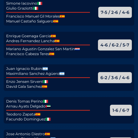
Simone Iacovino
Giulio Graziotti
7-5 / 2-6 / 4-6
Francisco Manuel Gil Morales
Manuel Castaño Salguero
Enrique Goenaga Garcia
Andres Fernandez Lancha
4-6 / 6-2 / 5-7
Mariano Agustin Gonzalez San Martin
Francisco Cabeza Teres
Juan Ignacio Rubini
Maximiliano Sanchez Agüero
6-2 / 3-6 / 4-6
Enzo Jensen Sirvent
David Gala Sanchez
Denis Tomas Perino
Arnau Ayats Delgado
1-6 / 6-7
Teodoro Zapata
Facundo Dominguez
Jose Antonio Diestro