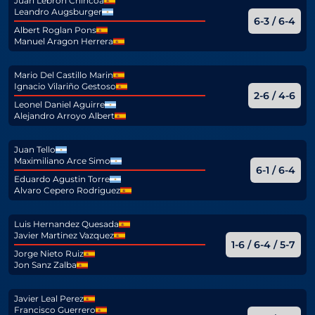
Juan Lebron Chincoa
Leandro Augsburger
6-3 / 6-4
Albert Roglan Pons
Manuel Aragon Herrera
Mario Del Castillo Marin
Ignacio Vilariño Gestoso
2-6 / 4-6
Leonel Daniel Aguirre
Alejandro Arroyo Albert
Juan Tello
Maximiliano Arce Simo
6-1 / 6-4
Eduardo Agustin Torre
Alvaro Cepero Rodriguez
Luis Hernandez Quesada
Javier Martinez Vazquez
1-6 / 6-4 / 5-7
Jorge Nieto Ruiz
Jon Sanz Zalba
Javier Leal Perez
Francisco Guerrero