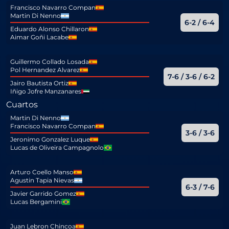
Francisco Navarro Compan
Martin Di Nenno
6-2 / 6-4
Eduardo Alonso Chillaron
Aimar Goñi Lacabe
Guillermo Collado Losada
Pol Hernandez Alvarez
7-6 / 3-6 / 6-2
Jairo Bautista Ortiz
Iñigo Jofre Manzanares
Cuartos
Martin Di Nenno
Francisco Navarro Compan
3-6 / 3-6
Jeronimo Gonzalez Luque
Lucas de Oliveira Campagnolo
Arturo Coello Manso
Agustin Tapia Nievas
6-3 / 7-6
Javier Garrido Gomez
Lucas Bergamini
Juan Lebron Chincoa