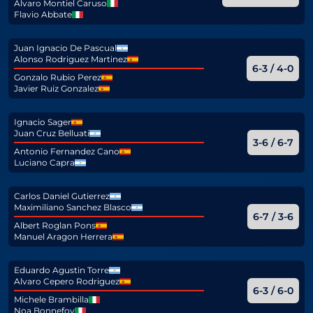
Alvaro Montiel Caruso
Flavio Abbate
Juan Ignacio De Pascual
Alonso Rodriguez Martinez
6-3 / 4-0
Gonzalo Rubio Perez
Javier Ruiz Gonzalez
Ignacio Sager
Juan Cruz Belluati
3-6 / 6-7
Antonio Fernandez Cano
Luciano Capra
Carlos Daniel Gutierrez
Maximiliano Sanchez Blasco
6-7 / 3-6
Albert Roglan Pons
Manuel Aragon Herrera
Eduardo Agustin Torre
Alvaro Cepero Rodriguez
6-3 / 6-0
Michele Brambilla
Noa Bonnefoy