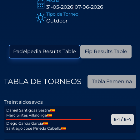
Fecha
31-05-2026
|
07-06-2026
Tipo de Torneo
Outdoor
Padelpedia Results Table
Fip Results Table
TABLA DE TORNEOS
Tabla Femenina
Treintaidosavos
Daniel Santigosa Sastre
Marc Sintes Villalonga
6-1 / 6-4
Diego Garcia Garcia
Santiago Jose Pineda Cabello