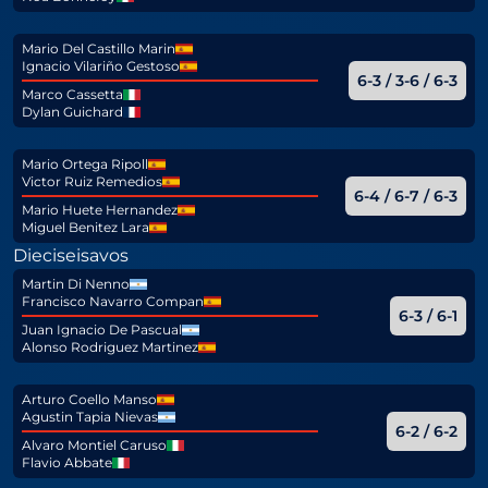
Mario Del Castillo Marin
Ignacio Vilariño Gestoso
6-3 / 3-6 / 6-3
Marco Cassetta
Dylan Guichard
Mario Ortega Ripoll
Victor Ruiz Remedios
6-4 / 6-7 / 6-3
Mario Huete Hernandez
Miguel Benitez Lara
Dieciseisavos
Martin Di Nenno
Francisco Navarro Compan
6-3 / 6-1
Juan Ignacio De Pascual
Alonso Rodriguez Martinez
Arturo Coello Manso
Agustin Tapia Nievas
6-2 / 6-2
Alvaro Montiel Caruso
Flavio Abbate