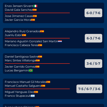
Enzo Jensen Sirvent
David Gala Sanchez
6-0 / 7-6
Jose Jimenez Casas
Javier Garcia Mora
Alejandro Ruiz Granados
Juanlu Esbri
6-3 / 7-6
Mariano Agustin Gonzalez San Martin
Francisco Cabeza Teres
Daniel Santigosa Sastre
Marc Sintes Villalonga
3-6 / 5-7
Javier Garrido Gomez
Lucas Bergamini
Francisco Manuel Gil Morales
Manuel Castaño Salguero
7-5 / 6-7 / 3-6
Miguel Yanguas Diez
Franco Stupaczuk