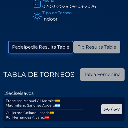
Fecha
02-03-2026
|
09-03-2026
Tipo de Torneo
Indoor
Padelpedia Results Table
Fip Results Table
TABLA DE TORNEOS
Tabla Femenina
Dieciseisavos
Francisco Manuel Gil Morales
Maximiliano Sanchez Agüero
3-6 / 6-7
Guillermo Collado Losada
Pol Hernandez Alvarez