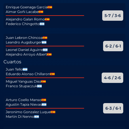
Enrique Goenaga Garcia
Aimar Goñi Lacabe
5-7 / 3-6
Alejandro Galan Romo
Federico Chingotto
Juan Lebron Chincoa
Leandro Augsburger
6-2 / 6-1
Leonel Daniel Aguirre
Alejandro Arroyo Albert
Cuartos
Juan Tello
Eduardo Alonso Chillaron
4-6 / 2-6
Miguel Yanguas Diez
Franco Stupaczuk
Arturo Coello Manso
Agustin Tapia Nievas
6-3 / 6-1
Jeronimo Gonzalez Luque
Martin Di Nenno