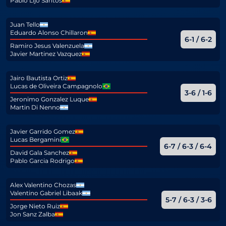
Pablo Lijo Santos
Juan Tello
Eduardo Alonso Chillaron
6-1 / 6-2
Ramiro Jesus Valenzuela
Javier Martinez Vazquez
Jairo Bautista Ortiz
Lucas de Oliveira Campagnolo
3-6 / 1-6
Jeronimo Gonzalez Luque
Martin Di Nenno
Javier Garrido Gomez
Lucas Bergamini
6-7 / 6-3 / 6-4
David Gala Sanchez
Pablo Garcia Rodrigo
Alex Valentino Chozas
Valentino Gabriel Libaak
5-7 / 6-3 / 3-6
Jorge Nieto Ruiz
Jon Sanz Zalba