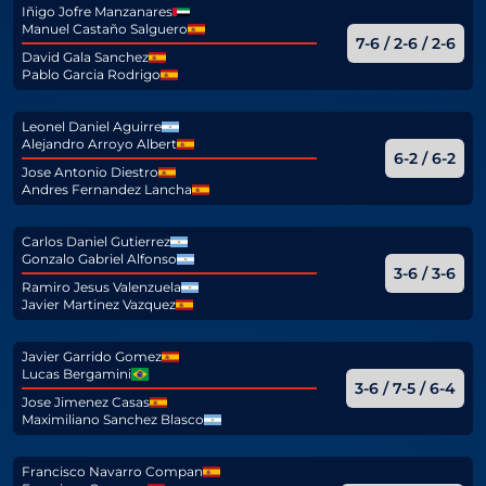
Iñigo Jofre Manzanares
Manuel Castaño Salguero
7-6 / 2-6 / 2-6
David Gala Sanchez
Pablo Garcia Rodrigo
Leonel Daniel Aguirre
Alejandro Arroyo Albert
6-2 / 6-2
Jose Antonio Diestro
Andres Fernandez Lancha
Carlos Daniel Gutierrez
Gonzalo Gabriel Alfonso
3-6 / 3-6
Ramiro Jesus Valenzuela
Javier Martinez Vazquez
Javier Garrido Gomez
Lucas Bergamini
3-6 / 7-5 / 6-4
Jose Jimenez Casas
Maximiliano Sanchez Blasco
Francisco Navarro Compan