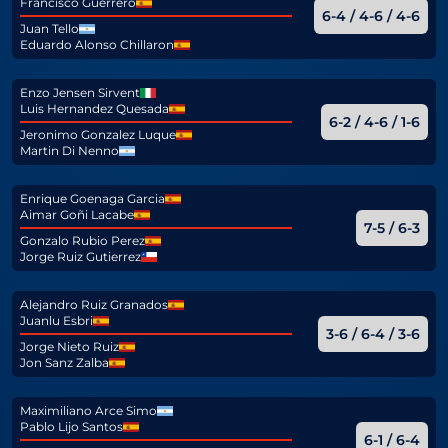
Francisco Guerrero
6-4 / 4-6 / 4-6
Juan Tello
Eduardo Alonso Chillaron
Enzo Jensen Sirvent
Luis Hernandez Quesada
6-2 / 4-6 / 1-6
Jeronimo Gonzalez Luque
Martin Di Nenno
Enrique Goenaga Garcia
Aimar Goñi Lacabe
7-5 / 6-3
Gonzalo Rubio Perez
Jorge Ruiz Gutierrez
Alejandro Ruiz Granados
Juanlu Esbri
3-6 / 6-4 / 3-6
Jorge Nieto Ruiz
Jon Sanz Zalba
Maximiliano Arce Simo
Pablo Lijo Santos
6-1 / 6-4