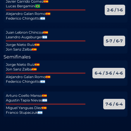
Javier Garrido Gomez
Lucas Bergamini
2-6 / 1-6
Alejandro Galan Romo
Federico Chingotto
Juan Lebron Chincoa
Leandro Augsburger
5-7 / 6-7
Jorge Nieto Ruiz
Jon Sanz Zalba
Semifinales
Jorge Nieto Ruiz
Jon Sanz Zalba
6-4 / 3-6 / 4-6
Alejandro Galan Romo
Federico Chingotto
Arturo Coello Manso
Agustin Tapia Nievas
7-6 / 6-4
Miguel Yanguas Diez
Franco Stupaczuk