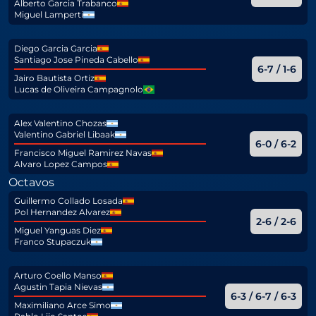
Alberto Garcia Trabanco
Miguel Lamperti
Diego Garcia Garcia
Santiago Jose Pineda Cabello
6-7 / 1-6
Jairo Bautista Ortiz
Lucas de Oliveira Campagnolo
Alex Valentino Chozas
Valentino Gabriel Libaak
6-0 / 6-2
Francisco Miguel Ramirez Navas
Alvaro Lopez Campos
Octavos
Guillermo Collado Losada
Pol Hernandez Alvarez
2-6 / 2-6
Miguel Yanguas Diez
Franco Stupaczuk
Arturo Coello Manso
Agustin Tapia Nievas
6-3 / 6-7 / 6-3
Maximiliano Arce Simo