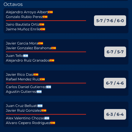
Octavos
Alejandro Arroyo Albert
Gonzalo Rubio Perez
5-7 / 7-6 / 6-0
Jairo Bautista Ortiz
Jaime Muñoz Enrile
Javier Garcia Mora
Javier Gonzalez Barahona
6-7 / 5-7
Juan Tello
Alejandro Ruiz Granados
Javier Rico Dasi
Rafael Mendez Ruiz
6-7 / 4-6
Carlos Daniel Gutierrez
Agustin Gutierrez
Juan Cruz Belluati
Javier Ruiz Gonzalez
6-3 / 6-4
Alex Valentino Chozas
Alvaro Cepero Rodriguez