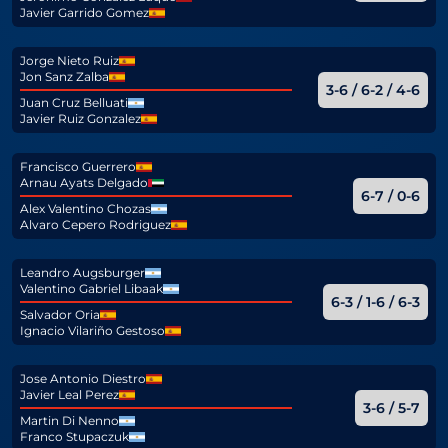
Javier Garrido Gomez
Jorge Nieto Ruiz
Jon Sanz Zalba
3-6 / 6-2 / 4-6
Juan Cruz Belluati
Javier Ruiz Gonzalez
Francisco Guerrero
Arnau Ayats Delgado
6-7 / 0-6
Alex Valentino Chozas
Alvaro Cepero Rodriguez
Leandro Augsburger
Valentino Gabriel Libaak
6-3 / 1-6 / 6-3
Salvador Oria
Ignacio Vilariño Gestoso
Jose Antonio Diestro
Javier Leal Perez
3-6 / 5-7
Martin Di Nenno
Franco Stupaczuk