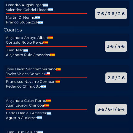
Leandro Augsburger
Valentino Gabriel Libaak
7-6 / 3-6 / 2-6
Martin Di Nenno
Franco Stupaczuk
Cuartos
Alejandro Arroyo Albert
Gonzalo Rubio Perez
3-6 / 4-6
Juan Tello
Alejandro Ruiz Granados
Jose David Sanchez Serrano
Javier Valdes Gonzalez
2-6 / 2-6
Francisco Navarro Compan
Federico Chingotto
Alejandro Galan Romo
Juan Lebron Chincoa
3-6 / 6-1 / 6-4
Carlos Daniel Gutierrez
Agustin Gutierrez
Juan Cruz Belluati