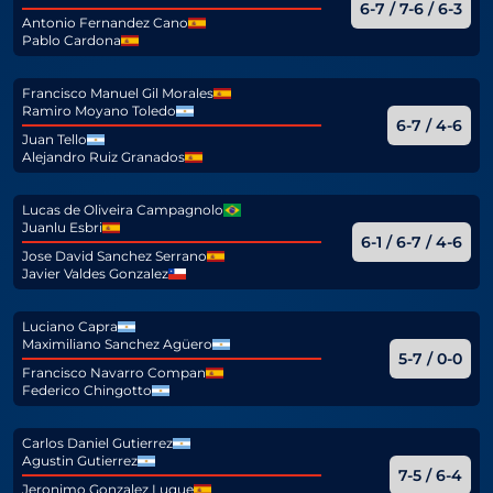
6-7 / 7-6 / 6-3
Antonio Fernandez Cano
Pablo Cardona
Francisco Manuel Gil Morales
Ramiro Moyano Toledo
6-7 / 4-6
Juan Tello
Alejandro Ruiz Granados
Lucas de Oliveira Campagnolo
Juanlu Esbri
6-1 / 6-7 / 4-6
Jose David Sanchez Serrano
Javier Valdes Gonzalez
Luciano Capra
Maximiliano Sanchez Agüero
5-7 / 0-0
Francisco Navarro Compan
Federico Chingotto
Carlos Daniel Gutierrez
Agustin Gutierrez
7-5 / 6-4
Jeronimo Gonzalez Luque