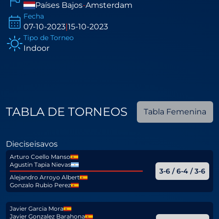
Países Bajos
-
Amsterdam
Fecha
07-10-2023
|
15-10-2023
Tipo de Torneo
Indoor
TABLA DE TORNEOS
Tabla Femenina
Dieciseisavos
Arturo Coello Manso
Agustin Tapia Nievas
3-6 / 6-4 / 3-6
Alejandro Arroyo Albert
Gonzalo Rubio Perez
Javier Garcia Mora
Javier Gonzalez Barahona