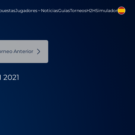
puestas
Jugadores
Noticias
Guías
Torneos
H2H
Simulador
orneo Anterior
 2021