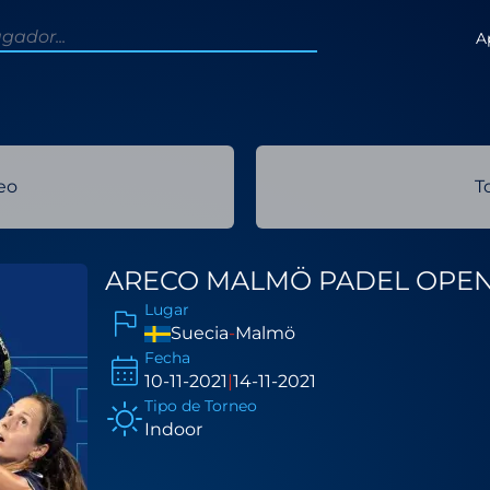
A
eo
T
ARECO MALMÖ PADEL OPEN
Lugar
Suecia
-
Malmö
Fecha
10-11-2021
|
14-11-2021
Tipo de Torneo
Indoor