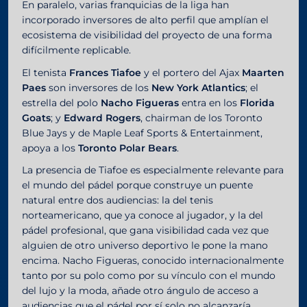
En paralelo, varias franquicias de la liga han
incorporado inversores de alto perfil que amplían el
ecosistema de visibilidad del proyecto de una forma
difícilmente replicable.
El tenista
Frances Tiafoe
y el portero del Ajax
Maarten
Paes
son inversores de los
New York Atlantics
; el
estrella del polo
Nacho Figueras
entra en los
Florida
Goats
; y
Edward Rogers
, chairman de los Toronto
Blue Jays y de Maple Leaf Sports & Entertainment,
apoya a los
Toronto Polar Bears
.
La presencia de Tiafoe es especialmente relevante para
el mundo del pádel porque construye un puente
natural entre dos audiencias: la del tenis
norteamericano, que ya conoce al jugador, y la del
pádel profesional, que gana visibilidad cada vez que
alguien de otro universo deportivo le pone la mano
encima. Nacho Figueras, conocido internacionalmente
tanto por su polo como por su vínculo con el mundo
del lujo y la moda, añade otro ángulo de acceso a
audiencias que el pádel por sí solo no alcanzaría