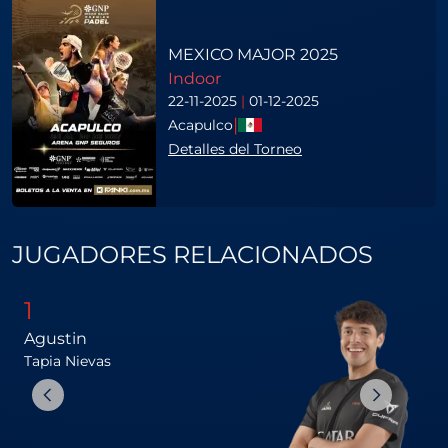
MEXICO MAJOR 2025
Indoor
22-11-2025
|
01-12-2025
|
Acapulco
Detalles del Torneo
JUGADORES RELACIONADOS
1
Agustin
Tapia
Nievas
C