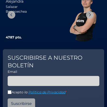
Alejandra
Salazar
Bengoechea
4787 pts.
3
SUSCRIBIRSE A NUESTRO
BOLETÍN
Email
Acepto la
Política de Privacidad
*
Suscribirse