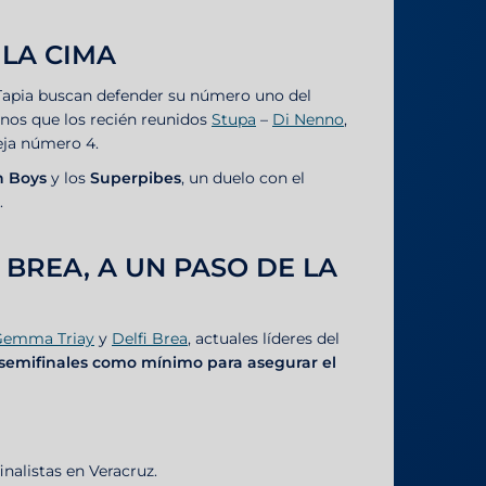
 LA CIMA
Tapia buscan defender su número uno del
enos que los recién reunidos
Stupa
–
Di Nenno
,
eja número 4.
n Boys
y los
Superpibes
, un duelo con el
.
 BREA, A UN PASO DE LA
Gemma Triay
y
Delfi Brea
, actuales líderes del
 semifinales como mínimo para asegurar el
 finalistas en Veracruz.