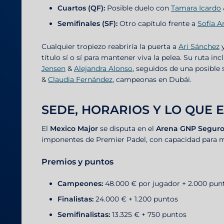
Cuartos (QF):
Posible duelo con
Tamara Icardo
Semifinales (SF):
Otro capítulo frente a
Sofía A
Cualquier tropiezo reabriría la puerta a
Ari Sánchez
título sí o sí para mantener viva la pelea. Su ruta 
Jensen
&
Alejandra Alonso
, seguidos de una posible 
&
Claudia Fernández
, campeonas en Dubái.
SEDE, HORARIOS Y LO QUE 
El
Mexico Major
se disputa en el
Arena GNP Seguro
imponentes de Premier Padel, con capacidad para 
Premios y puntos
Campeones:
48.000 € por jugador + 2.000 pun
Finalistas:
24.000 € + 1.200 puntos
Semifinalistas:
13.325 € + 750 puntos