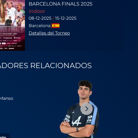
BARCELONA FINALS 2025
Indoor
08-12-2025
|
15-12-2025
|
Barcelona
Detalles del Torneo
ADORES RELACIONADOS
3
Alejandro
Manso
Galan
Romo
pts.
17709 pts.