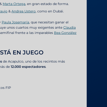
&
Marta Ortega
, en gran estado de forma.
raujo
&
Andrea Ustero
, como en Dubái.
y
Paula Josemaría
, que necesitan ganar el
incluye unos cuartos muy exigentes ante
Claudia
semifinal frente a las imparables
Bea González
ESTÁ EN JUEGO
s
de Acapulco, uno de los recintos más
más de
12.000 espectadores
.
tos FIP