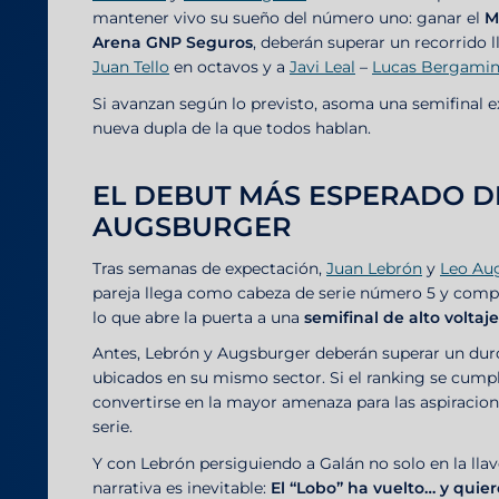
mantener vivo su sueño del número uno: ganar el
M
Arena GNP Seguros
, deberán superar un recorrido 
Juan Tello
en octavos y a
Javi Leal
–
Lucas Bergamin
Si avanzan según lo previsto, asoma una semifinal exp
nueva dupla de la que todos hablan.
EL DEBUT MÁS ESPERADO DE
AUGSBURGER
Tras semanas de expectación,
Juan Lebrón
y
Leo Au
pareja llega como cabeza de serie número 5 y comp
lo que abre la puerta a una
semifinal de alto voltaje
Antes, Lebrón y Augsburger deberán superar un dur
ubicados en su mismo sector. Si el ranking se cump
convertirse en la mayor amenaza para las aspiracio
serie.
Y con Lebrón persiguiendo a Galán no solo en la llave
narrativa es inevitable:
El “Lobo” ha vuelto… y quier