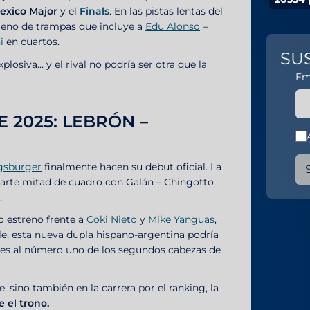
exico Major
y el
Finals
. En las pistas lentas del
lleno de trampas que incluye a
Edu Alonso
–
i
en cuartos.
SU
losiva… y el rival no podría ser otra que la
Em
 2025: LEBRÓN –
gsburger
finalmente hacen su debut oficial. La
arte mitad de cuadro con Galán – Chingotto,
.
o estreno frente a
Coki Nieto
y
Mike Yanguas
,
le, esta nueva dupla hispano-argentina podría
nes al número uno de los segundos cabezas de
, sino también en la carrera por el ranking, la
e el trono.