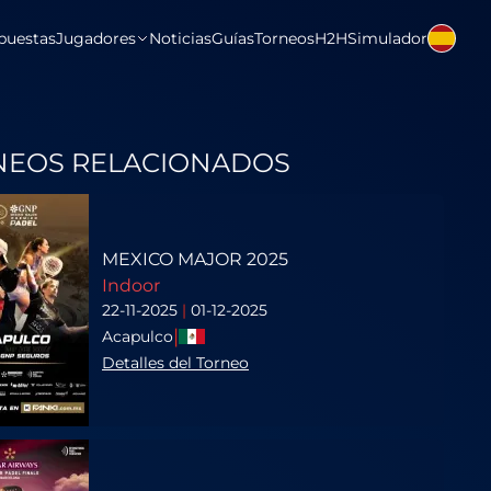
puestas
Jugadores
Noticias
Guías
Torneos
H2H
Simulador
NEOS RELACIONADOS
MEXICO MAJOR 2025
Indoor
22-11-2025
|
01-12-2025
|
Acapulco
Detalles del Torneo