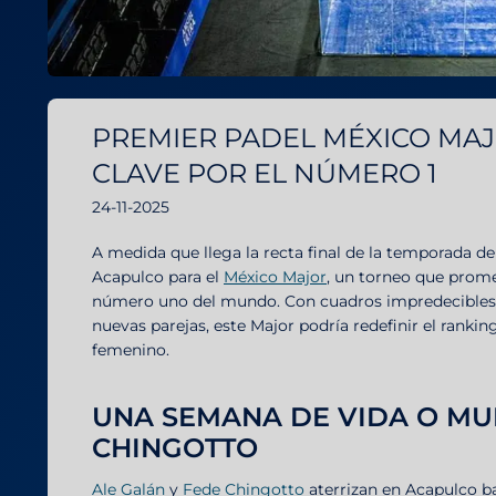
PREMIER PADEL MÉXICO MAJ
CLAVE POR EL NÚMERO 1
24-11-2025
A medida que llega la recta final de la temporada de
Acapulco para el
México Major
, un torneo que prome
número uno del mundo. Con cuadros impredecibles, c
nuevas parejas, este Major podría redefinir el ranki
femenino.
UNA SEMANA DE VIDA O MU
CHINGOTTO
Ale Galán
y
Fede Chingotto
aterrizan en Acapulco b