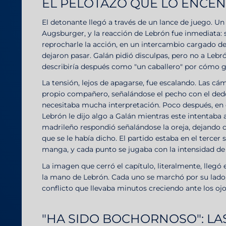
EL PELOTAZO QUE LO ENCE
El detonante llegó a través de un lance de juego. U
Augsburger, y la reacción de Lebrón fue inmediata: 
reprocharle la acción, en un intercambio cargado de
dejaron pasar. Galán pidió disculpas, pero no a Lebr
describiría después como "un caballero" por cómo 
La tensión, lejos de apagarse, fue escalando. Las cá
propio compañero, señalándose el pecho con el dedo
necesitaba mucha interpretación. Poco después, en
Lebrón le dijo algo a Galán mientras este intentaba
madrileño respondió señalándose la oreja, dejando 
que se le había dicho. El partido estaba en el terce
manga, y cada punto se jugaba con la intensidad de
La imagen que cerró el capítulo, literalmente, llegó 
la mano de Lebrón. Cada uno se marchó por su lado,
conflicto que llevaba minutos creciendo ante los o
"HA SIDO BOCHORNOSO": LA