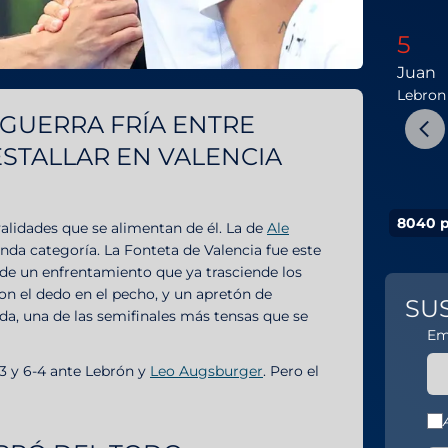
5
Juan
Lebron
 GUERRA FRÍA ENTRE
ESTALLAR EN VALENCIA
8040 p
validades que se alimentan de él. La de
Ale
da categoría. La Fonteta de Valencia fue este
a de un enfrentamiento que ya trasciende los
on el dedo en el pecho, y un apretón de
SU
da, una de las semifinales más tensas que se
Em
-3 y 6-4 ante Lebrón y
Leo Augsburger
. Pero el