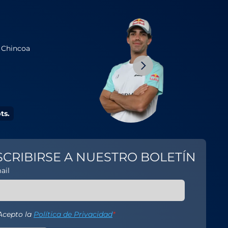
3
Alejandro
Chincoa
Galan
Romo
ts.
17709 pts.
SCRIBIRSE A NUESTRO BOLETÍN
ail
Acepto la
Política de Privacidad
*