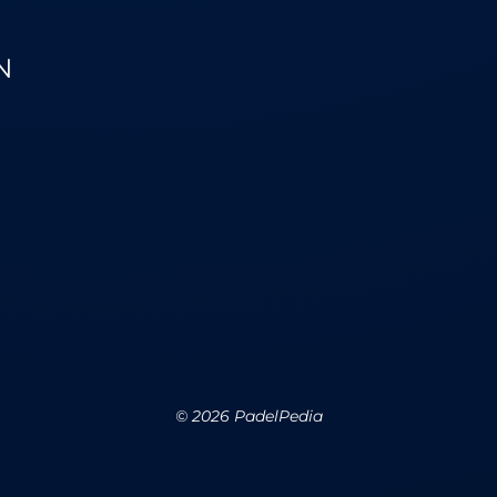
N
©
2026
PadelPedia