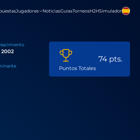
puestas
Jugadores
Noticias
Guías
Torneos
H2H
Simulador
Nacimiento
 2002
74 pts.
inante
Puntos Totales