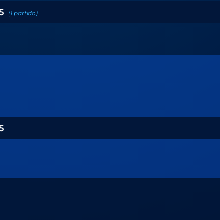
5
(
1
partido
)
5