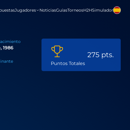
puestas
Jugadores
Noticias
Guías
Torneos
H2H
Simulador
Nacimiento
, 1986
275 pts.
inante
Puntos Totales