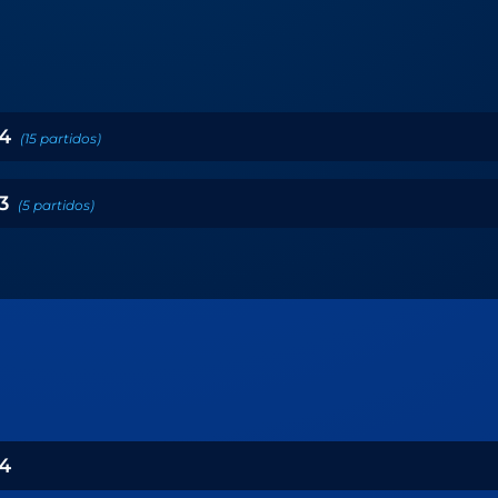
4
(
15
partidos
)
3
(
5
partidos
)
4