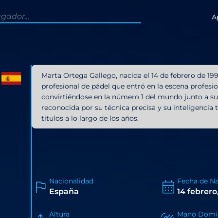
A
Marta Ortega Gallego, nacida el 14 de febrero de 19
profesional de pádel que entró en la escena profesio
convirtiéndose en la número 1 del mundo junto a 
reconocida por su técnica precisa y su inteligencia
títulos a lo largo de los años.
Nacionalidad
Fecha de N
España
14 febrero
Altura
Mano Domi