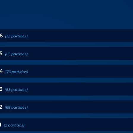
6
(
33
partidos
)
5
(
65
partidos
)
4
(
76
partidos
)
3
(
83
partidos
)
2
(
68
partidos
)
1
(
2
partidos
)