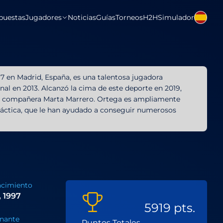
puestas
Jugadores
Noticias
Guías
Torneos
H2H
Simulador
97 en Madrid, España, es una talentosa jugadora
nal en 2013. Alcanzó la cima de este deporte en 2019,
su compañera Marta Marrero. Ortega es ampliamente
 táctica, que le han ayudado a conseguir numerosos
acimiento
, 1997
5919 pts.
nante
Puntos Totales