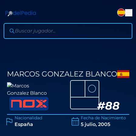
MARCOS GONZALEZ BLANCO
⚪
#
88
Nacionalidad
Fecha de Nacimiento
España
5 julio, 2005