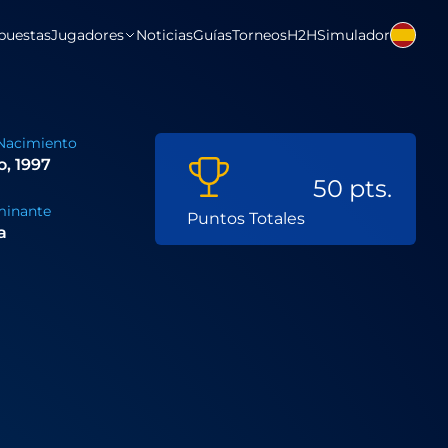
puestas
Jugadores
Noticias
Guías
Torneos
H2H
Simulador
Nacimiento
o, 1997
50 pts.
inante
Puntos Totales
a