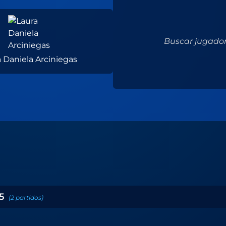
Buscar jugador.
 Daniela Arciniegas
5
(
2
partidos
)