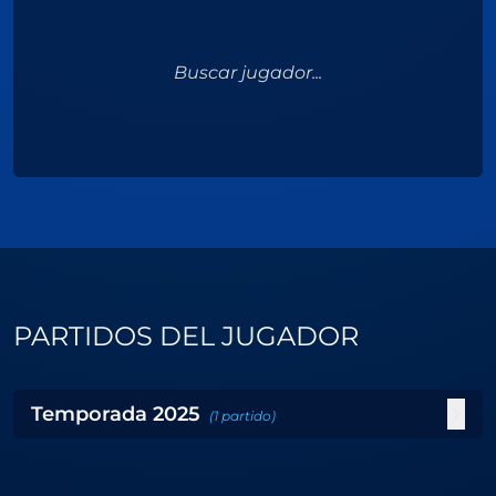
Buscar jugador...
PARTIDOS DEL JUGADOR
Temporada
2025
(
1
partido
)