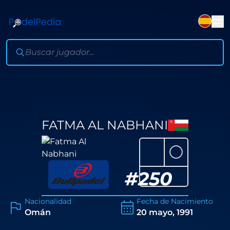
FATMA AL NABHANI
⚪
#
250
Nacionalidad
Fecha de Nacimiento
Omán
20 mayo, 1991