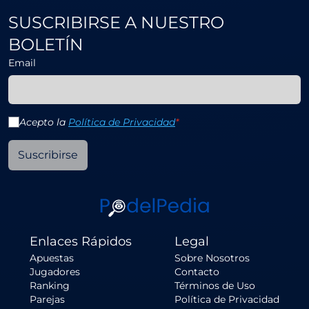
SUSCRIBIRSE A NUESTRO
BOLETÍN
Email
Acepto la
Política de Privacidad
*
Suscribirse
Enlaces Rápidos
Legal
Apuestas
Sobre Nosotros
Jugadores
Contacto
Ranking
Términos de Uso
Parejas
Política de Privacidad