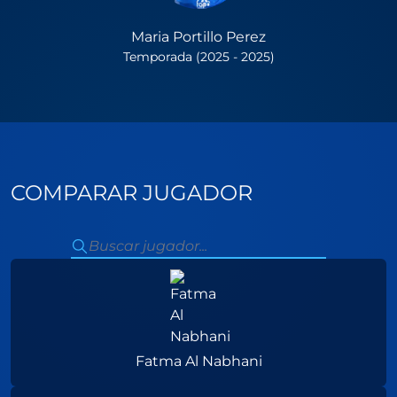
Maria Portillo Perez
Temporada (2025 - 2025)
COMPARAR JUGADOR
Fatma Al Nabhani