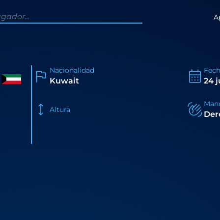
A
Nacionalidad
Fech
Kuwait
24 j
Man
Altura
Der