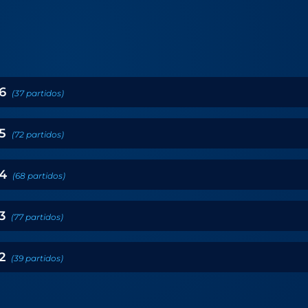
6
(
37
partidos
)
5
(
72
partidos
)
4
(
68
partidos
)
3
(
77
partidos
)
2
(
39
partidos
)