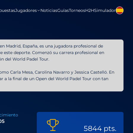
puestas
Jugadores
Noticias
Guías
Torneos
H2H
Simulador
5 en Madrid, España, es una jugadora profesional de
e este deporte. Comenzó su carrera profesional en
ción del World Padel Tour.
mo Carla Mesa, Carolina Navarro y Jessica Castelló. En
ar a la final de un Open del World Padel Tour con tan
cimiento
005
5844 pts.