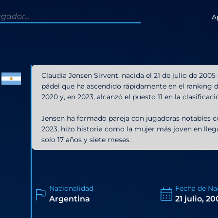
A
Claudia Jensen Sirvent, nacida el 21 de julio de 200
pádel que ha ascendido rápidamente en el ranking d
2020 y, en 2023, alcanzó el puesto 11 en la clasifica
Jensen ha formado pareja con jugadoras notables co
2023, hizo historia como la mujer más joven en lleg
solo 17 años y siete meses.
Nacionalidad
Fecha de Na
Argentina
21 julio, 2