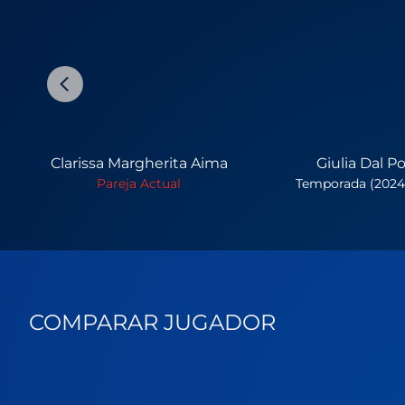
Clarissa Margherita Aima
Giulia Dal P
Pareja Actual
Temporada (2024 
COMPARAR JUGADOR