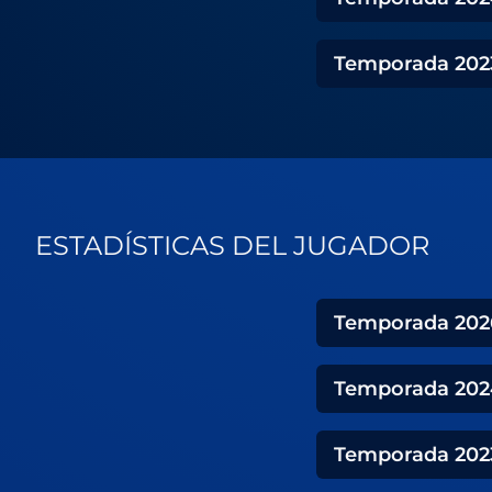
Temporada
202
ESTADÍSTICAS DEL JUGADOR
Temporada
202
Temporada
202
Temporada
202