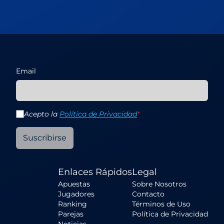
Email
Acepto la
Política de Privacidad
*
Suscribirse
Enlaces Rápidos
Legal
Apuestas
Sobre Nosotros
Jugadores
Contacto
Ranking
Términos de Uso
Parejas
Política de Privacidad