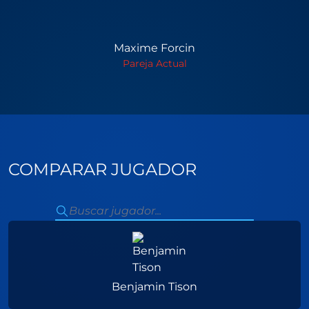
Maxime Forcin
Pareja Actual
COMPARAR JUGADOR
Benjamin Tison