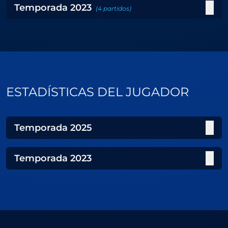
Temporada
2023
(
4
partidos
)
ESTADÍSTICAS DEL JUGADOR
Temporada
2025
Temporada
2023