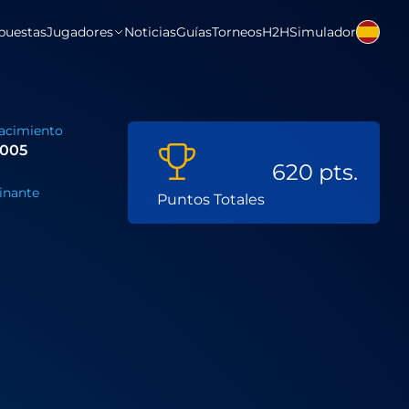
puestas
Jugadores
Noticias
Guías
Torneos
H2H
Simulador
acimiento
2005
620 pts.
nante
Puntos Totales