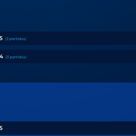
5
(
3
partidos
)
4
(
3
partidos
)
5