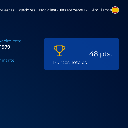
puestas
Jugadores
Noticias
Guías
Torneos
H2H
Simulador
Nacimiento
 1979
48 pts.
inante
Puntos Totales