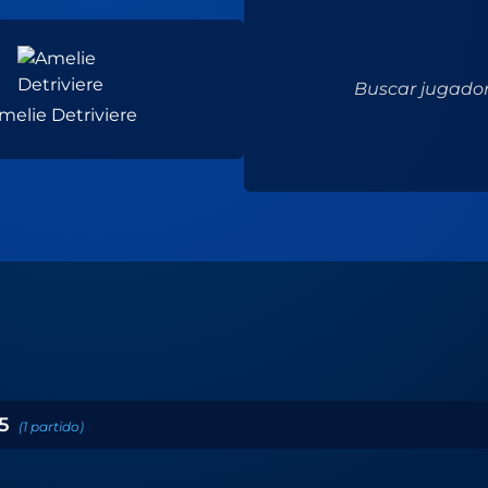
Buscar jugador.
melie Detriviere
5
(
1
partido
)